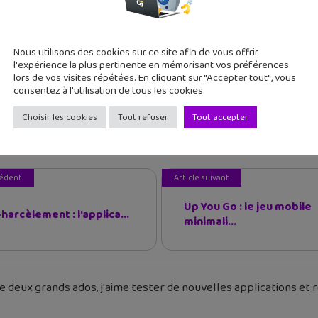
 Google.
 photos sur ton navigateur sur l’interface de Google Photos. L
e pour que tu sois sûr de sauvegarder toutes tes photos autom
Nous utilisons des cookies sur ce site afin de vous offrir
l'expérience la plus pertinente en mémorisant vos préférences
ur stocker tes photos en illimité
lors de vos visites répétées. En cliquant sur "Accepter tout", vous
consentez à l'utilisation de tous les cookies.
Choisir les cookies
Tout refuser
Tout accepter
Google Photos Backpup
Sauvegarde
cédent
Article suivant
Up You Go : le jeu mobile
arcèlement : l'applica...
minimali...
 deux grands ados, j'aime tester de nouvelles applications et re