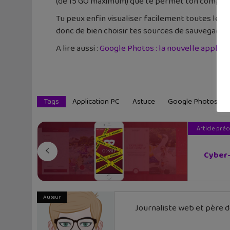
(de 15 GO maximum) que te permet ton compte
Tu peux enfin visualiser facilement toutes les
donc de bien choisir tes sources de sauvegard
A lire aussi :
Google Photos : la nouvelle appli po
Tags
Application PC
Astuce
Google Photos
Article pré
Cyber-h
Auteur
Journaliste web et père de