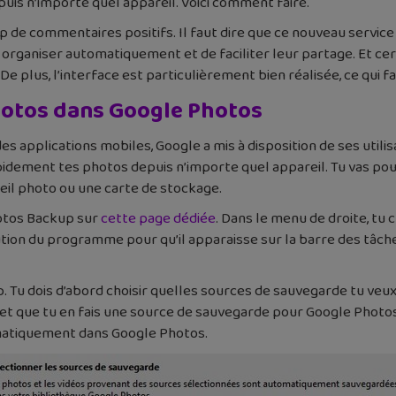
is n’importe quel appareil. Voici comment faire.
p de commentaires positifs. Il faut dire que ce nouveau serv
rganiser automatiquement et de faciliter leur partage. Et ceris
e plus, l’interface est particulièrement bien réalisée, ce qui fac
otos dans Google Photos
es applications mobiles, Google a mis à disposition de ses util
idement tes photos depuis n’importe quel appareil. Tu vas p
eil photo ou une carte de stockage.
otos Backup sur
cette page dédiée
. Dans le menu de droite, tu 
ution du programme pour qu’il apparaisse sur la barre des tâche
Tu dois d’abord choisir quelles sources de sauvegarde tu veux u
 et que tu en fais une source de sauvegarde pour Google Photos
omatiquement dans Google Photos.