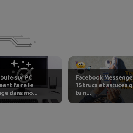
bute sur PC :
Facebook Messenger
ent faire le
15 trucs et astuces 
ge dans mo...
tu n...