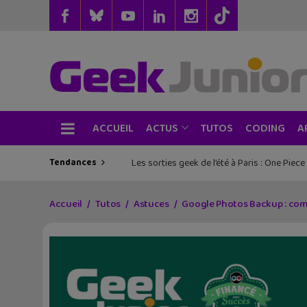
ACCUEIL
TUTOS
CODING
ACTUS
A
Tendances
Les sorties geek de l’été à Paris : One Pie
Accueil
Tutos
Astuces
Google Photos Backup : com