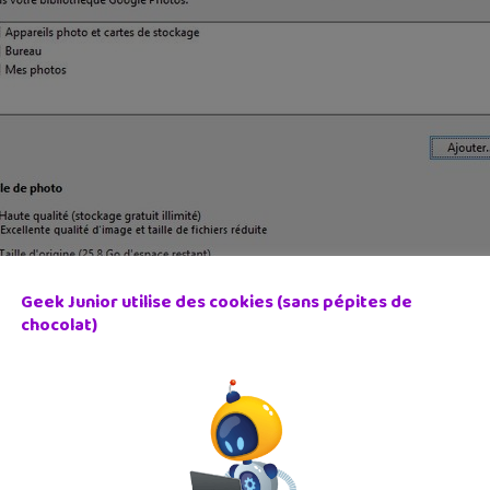
Geek Junior utilise des cookies (sans pépites de
chocolat)
otos que tu vas télécharger. Tu as le choix « Haute qualité » et « 
lution maximale de 16 mégapixels, ce qui est déjà énorme, et po
ne », tu vas conserver le format d’origine. Tu peux le faire mais