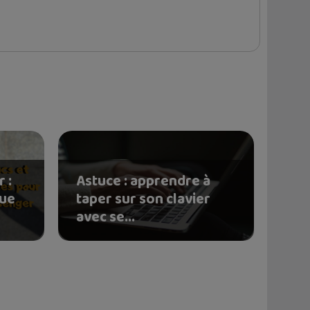
 :
Astuce : apprendre à
que
taper sur son clavier
avec se...