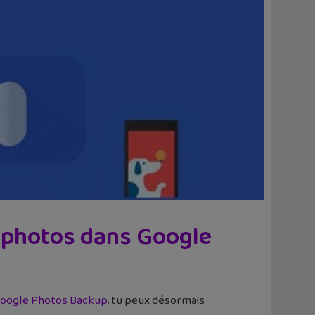
 photos dans Google
oogle Photos Backup
, tu peux désormais