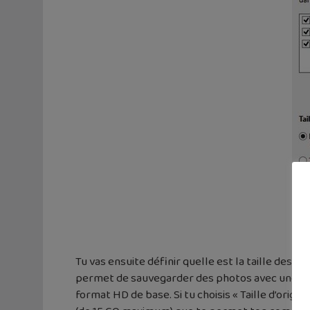
Tu vas ensuite définir quelle est la taille des ph
permet de sauvegarder des photos avec une réso
format HD de base. Si tu choisis « Taille d’origi