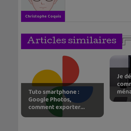
Christophe Coquis
Articles similaires
Je dé
comm
ména
Tuto smartphone :
Google Photos,
comment exporter...