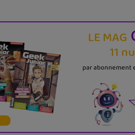
LE MAG
11 n
par abonnement e