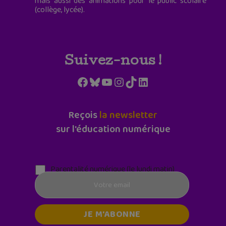
mais aussi des animations pour le public scolaire
(collège, lycée).
Suivez-nous !
Facebook
Bluesky
YouTube
Instagram
TikTok
LinkedIn
Reçois
la newsletter
sur l'éducation numérique
Parentalité numérique (le lundi matin)