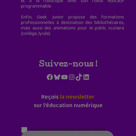
et à la robotique avec son robot éducatif
programmable.
Enfin, Geek Junior propose des formations
professionnelles à destination des bibliothécaires,
mais aussi des animations pour le public scolaire
(collège, lycée).
Suivez-nous !
Facebook
Bluesky
YouTube
Instagram
TikTok
LinkedIn
Reçois
la newsletter
sur l'éducation numérique
Parentalité numérique (le lundi matin)