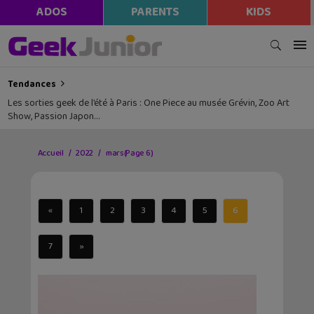
ADOS
PARENTS
KIDS
Tendances
Les sorties geek de l’été à Paris : One Piece au musée Grévin, Zoo Art
Show, Passion Japon…
Accueil
2022
mars
(Page 6)
«
1
2
3
4
5
6
7
»