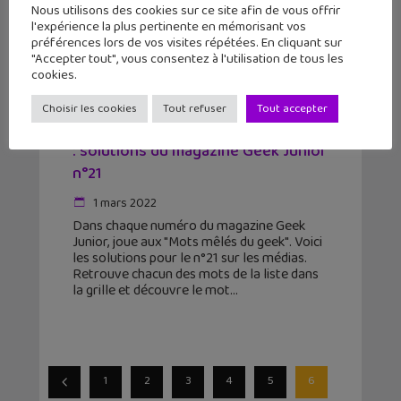
Nous utilisons des cookies sur ce site afin de vous offrir
l'expérience la plus pertinente en mémorisant vos
préférences lors de vos visites répétées. En cliquant sur
"Accepter tout", vous consentez à l'utilisation de tous les
cookies.
Choisir les cookies
Tout refuser
Tout accepter
Les jeux du geek #14 spécial médias
: solutions du magazine Geek Junior
n°21
1 mars 2022
Dans chaque numéro du magazine Geek
Junior, joue aux "Mots mêlés du geek". Voici
les solutions pour le n°21 sur les médias.
Retrouve chacun des mots de la liste dans
la grille et découvre le mot
1
2
3
4
5
6