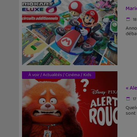
Mari
18
Annon
débar
À voir
/
Actualités
/
Cinéma
/
Kids
« Al
17
Quelq
sont 