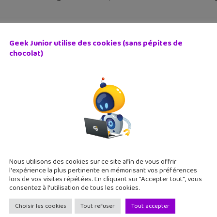
Geek Junior utilise des cookies (sans pépites de
chocolat)
to débarque en exclu sur Mangas.io !
 mars 2022
fêter les 20 ans de la licence du ninja le plus célèbre au monde
on application. La plateforme Mangas.io ne cesse de s’agrandir
Nous utilisons des cookies sur ce site afin de vous offrir
l'expérience la plus pertinente en mémorisant vos préférences
lors de vos visites répétées. En cliquant sur "Accepter tout", vous
consentez à l'utilisation de tous les cookies.
Choisir les cookies
Tout refuser
Tout accepter
FIVE! », une application pour découvrir et apprendre la L