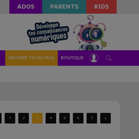
ADOS
PARENTS
KIDS
ABONNE-TOI AU MAG
BOUTIQUE
1
2
3
4
5
6
7
»