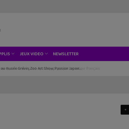
NEWSLETTER
PPLIS
JEUX VIDEO
ce au musée Grévin, Zoo Art Show, Passion Japon…
«