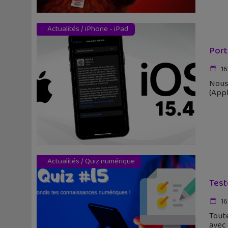
Actualités
/
iPhone - iPad
Port
16
Nous 
(Appl
Actualités
/
Quiz numérique
Test
16
Toute
avec 