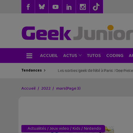
ACCUEIL
TUTOS
CODING
ACTUS
A
Tendances
Les sorties geek de l’été à Paris : One Pie
Accueil
2022
mars
(Page 3)
Actualités
/
Jeux video
/
Kids
/
Nintendo