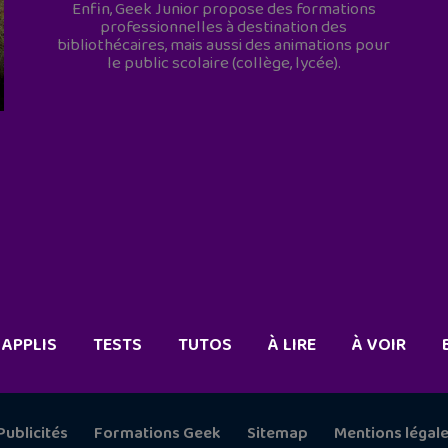
Enfin, Geek Junior propose des formations
professionnelles à destination des
bibliothécaires, mais aussi des animations pour
le public scolaire (collège, lycée).
APPLIS
TESTS
TUTOS
À LIRE
À VOIR
Publicités
Formations Geek
Sitemap
Mentions légal