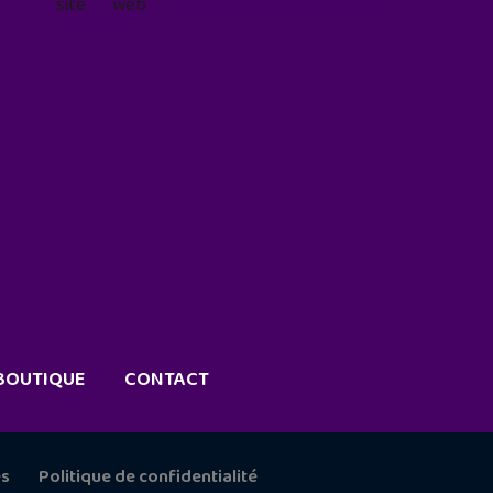
site web
geekjunior.fr/informations-
cookies/
BOUTIQUE
CONTACT
es
Politique de confidentialité