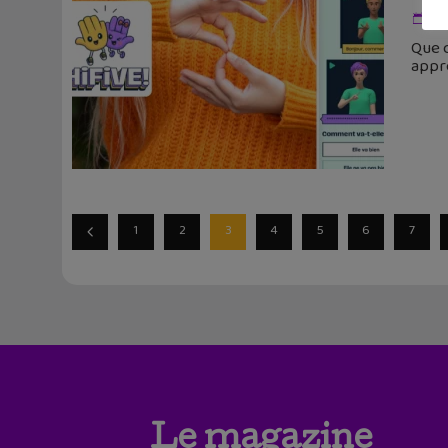
14
Que c
appre
1
2
3
4
5
6
7
Le magazine