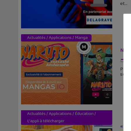
et
Actualités
/
Applications
/
Manga
Naru
14
Pour 
sur s
Actualités
/
Applications
/
Éducation
/
L'appli à télécharger
« HI