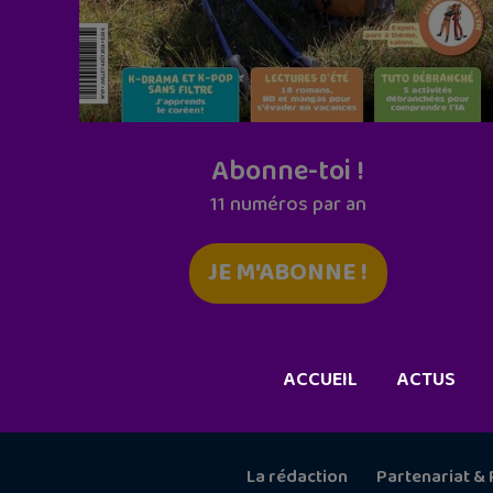
Abonne-toi !
11 numéros par an
JE M'ABONNE !
ACCUEIL
ACTUS
La rédaction
Partenariat & 