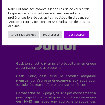
Nous utilisons des cookies sur ce site afin de vous offrir
l'expérience la plus pertinente en mémorisant vos
préférences lors de vos visites répétées. En cliquant sur
"Accepter tout", vous consentez à l'utilisation de tous les
cookies.
Choisir les cookies
Tout refuser
Tout accepter
Geek Junior est le premier site de culture numérique
à destination des adolescents.
Geek Junior, c’est aussi le premier magazine
mensuel qui s’adresse directement aux ados pour
les aider à mieux maîtriser leur vie numérique.
Ce magazine de 32 pages, diffusé par abonnement, a
pour objectif de développer la culture numérique
des 10-15 ans avec une approche pratique des