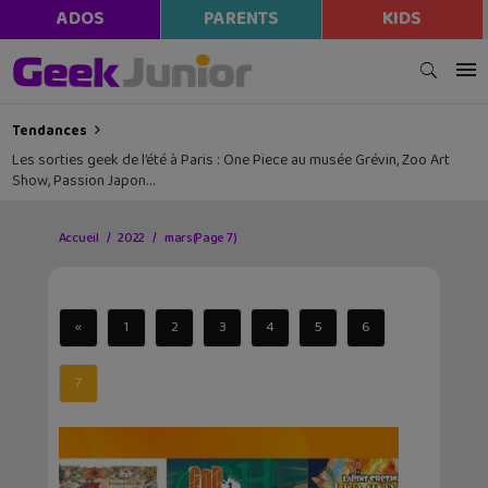
ADOS
PARENTS
KIDS
Tendances
Les sorties geek de l’été à Paris : One Piece au musée Grévin, Zoo Art
Show, Passion Japon…
Accueil
2022
mars
(Page 7)
«
1
2
3
4
5
6
7