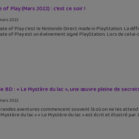
 of Play (Mars 2022) : c’est ce soir !
mars 2022
ate of Play c’est le Nintendo Direct made in PlayStation. La diffu
ate of Play est un événement signé PlayStation. Lors de celui-c
ie BD : « Le Mystère du lac », une œuvre pleine de secret
mars 2022
grandes aventures commencent souvent là où on ne les attend p
e Mystère du lac » « Le Mystère du lac » est écrit et illustré pa