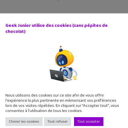
Geek Junior utilise des cookies (sans pépites de
chocolat)
as.io : une application faite pour les lecteurs de mangas 
mars 2022
mes lire des mangas mais tu ne trouves pas de site correct et
nner des animes, découvre Mangas.io pour lire des mangas. Mang
Nous utilisons des cookies sur ce site afin de vous offrir
l'expérience la plus pertinente en mémorisant vos préférences
lors de vos visites répétées. En cliquant sur "Accepter tout", vous
consentez à l'utilisation de tous les cookies.
Choisir les cookies
Tout refuser
Tout accepter
ie BD : L’Ogre Lion (T1) Le lion barbare, un conte fantasy e