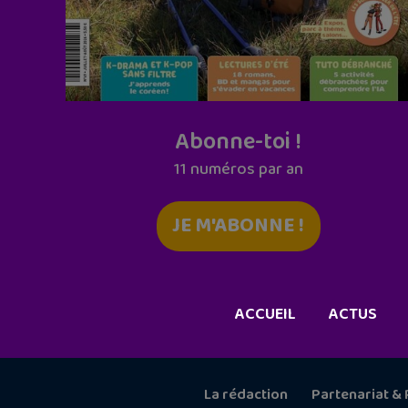
Abonne-toi !
11 numéros par an
JE M'ABONNE !
ACCUEIL
ACTUS
La rédaction
Partenariat & 