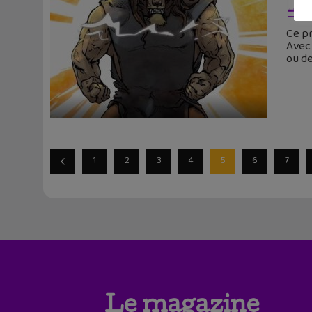
6 
Ce pr
Avec
ou de
1
2
3
4
5
6
7
Le magazine