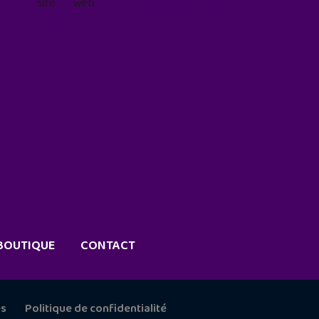
site web
geekjunior.fr/informations-
cookies/
BOUTIQUE
CONTACT
es
Politique de confidentialité