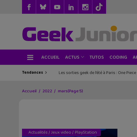
ACCUEIL
TUTOS
CODING
ACTUS
A
Tendances
Les sorties geek de l’été à Paris : One Pie
Accueil
2022
mars
(Page 5)
Actualités
/
Jeux video
/
PlayStation