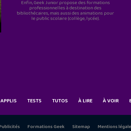
Enfin, Geek Junior propose des formations
professionnelles à destination des
bibliothécaires, mais aussi des animations pour
le public scolaire (collège, lycée).
APPLIS
TESTS
TUTOS
À LIRE
À VOIR
Publicités
Formations Geek
Sitemap
Mentions légal