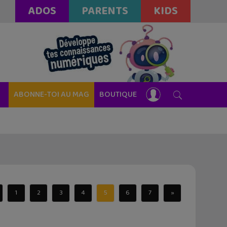
ADOS
PARENTS
KIDS
ABONNE-TOI AU MAG
BOUTIQUE
1
2
3
4
5
6
7
»