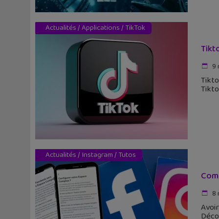
Actualités
/
Applications
/
TikTok
Tikt
9 
Tikto
Tikto
Actualités
/
Instagram
/
Tutos
Comm
8 
Avoir
Décou