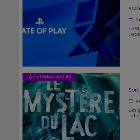
State
9 
Le St
Le St
À lire
/
Actualités
/
BD
Sort
9 
Les 
: « L