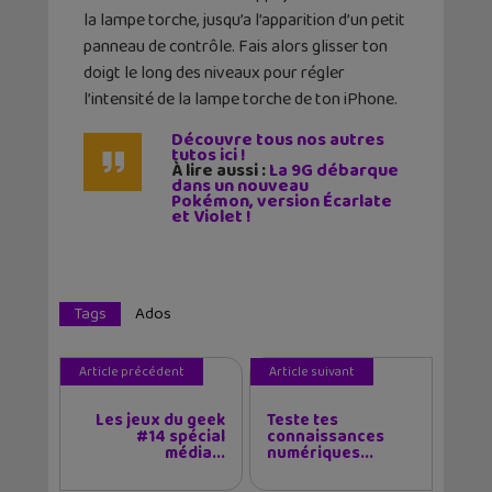
la lampe torche, jusqu’a l’apparition d’un petit
panneau de contrôle. Fais alors glisser ton
doigt le long des niveaux pour régler
l’intensité de la lampe torche de ton iPhone.
Découvre tous nos autres
tutos ici !
À lire aussi :
La 9G débarque
dans un nouveau
Pokémon, version Écarlate
et Violet !
Tags
Ados
Article précédent
Article suivant
Les jeux du geek
Teste tes
#14 spécial
connaissances
média...
numériques...