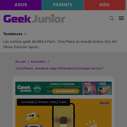
ADOS
PARENTS
KIDS
Tendances
Les sorties geek de l’été à Paris : One Piece au musée Grévin, Zoo Art
Show, Passion Japon…
Accueil
Actualités
Tuto iPhone : comment régler l’intensité de ta lampe torche ?
/
/
Actualités
iPhone - iPad
Tutos