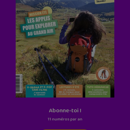
Abonne-toi !
11 numéros par an