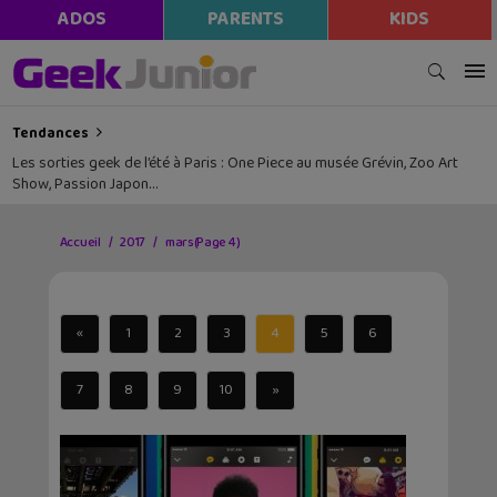
ADOS
PARENTS
KIDS
Tendances
Les sorties geek de l’été à Paris : One Piece au musée Grévin, Zoo Art
Show, Passion Japon…
Accueil
2017
mars
(Page 4)
«
1
2
3
4
5
6
7
8
9
10
»