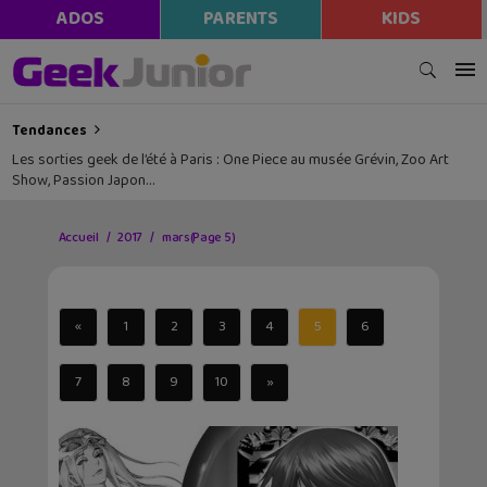
ADOS
PARENTS
KIDS
Tendances
Les sorties geek de l’été à Paris : One Piece au musée Grévin, Zoo Art
Show, Passion Japon…
Accueil
2017
mars
(Page 5)
«
1
2
3
4
5
6
7
8
9
10
»