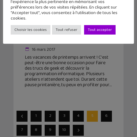
l'expérience la plus pertinente en mémorisant vos
préférences lors de vos visites répétées. En cliquant sur
"Accepter tout", vous consentez à l'utilisation de tous les
cookies.
Apprendre à coder : quels ateliers
Choisir les cookies
Tout refuser
Tout accepter
pendant les vacances de Printemps
?
16 mars 2017
Les vacances de printemps arrivent ! C'est
peut-être une bonne occasion pour faire
des trucs de geek et découvrir la
programmation informatique. Plusieurs
ateliers n'attendent que toi. Durant cette
pause printanière, tu peux en profiter pour
1
2
3
4
5
6
7
8
9
10