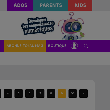
ADOS
PARENTS
KIDS
ABONNE-TOI AU MAG
BOUTIQUE
4
5
6
7
8
9
10
»