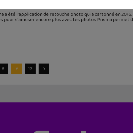
mars 2017
a a été l'application de retouche photo qui a cartonné en 2016
res pour s'amuser encore plus avec tes photos Prisma permet 
8
9
10