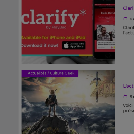
Clari
6 
Clari
l'act
Actualités
/
Culture Geek
L’ac
5 
Voici
prése