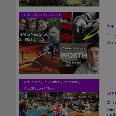
Actualités
/
Éducation
Appr
5 
Des a
Actualités
/
Jeux video
/
Nintendo
/
PlayStation
/
Xbox
Les 
5 
Voici
am S