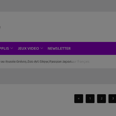
NEWSLETTER
PPLIS
JEUX VIDEO
ce au musée Grévin, Zoo Art Show, Passion Japon…
«
1
2
3