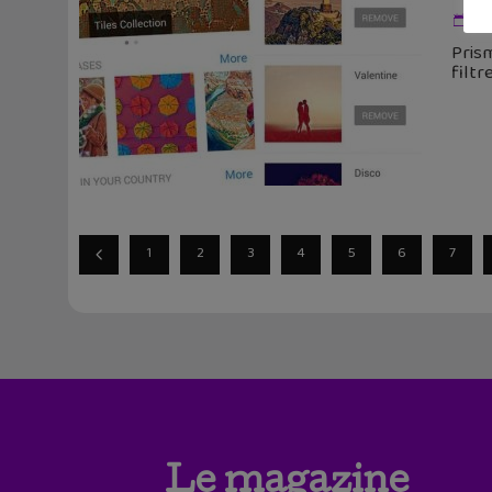
3 
Prism
filt
1
2
3
4
5
6
7
Le magazine