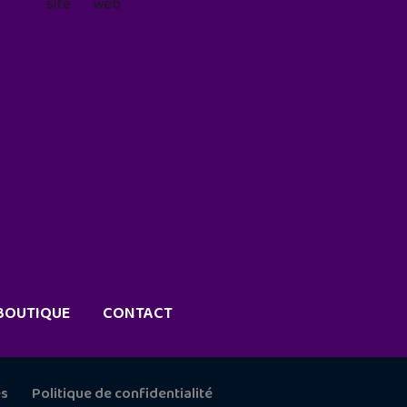
site web
geekjunior.fr/informations-
cookies/
BOUTIQUE
CONTACT
es
Politique de confidentialité