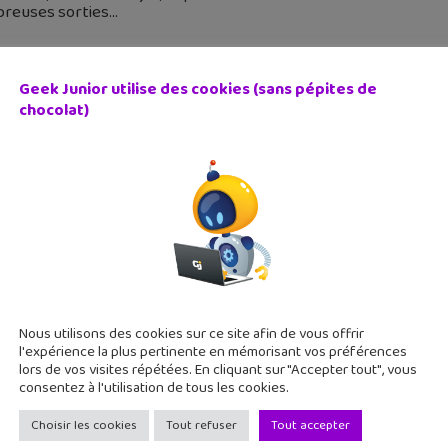
reuses sorties
Geek Junior utilise des cookies (sans pépites de
chocolat)
résidentielle expliquée aux ados : le youtubeur HugoDécry
mars 2017
ction présidentielle, tous les médias en parlent. Le youtubeur
njeux de cette élection vraiment pas comme les autres. C'est 
Nous utilisons des cookies sur ce site afin de vous offrir
l'expérience la plus pertinente en mémorisant vos préférences
lors de vos visites répétées. En cliquant sur "Accepter tout", vous
consentez à l'utilisation de tous les cookies.
Choisir les cookies
Tout refuser
Tout accepter
ma : une mise à jour intègre une boutique de filtres gratui