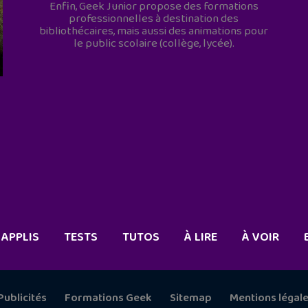
Enfin, Geek Junior propose des formations
professionnelles à destination des
bibliothécaires, mais aussi des animations pour
le public scolaire (collège, lycée).
APPLIS
TESTS
TUTOS
À LIRE
À VOIR
Publicités
Formations Geek
Sitemap
Mentions légal