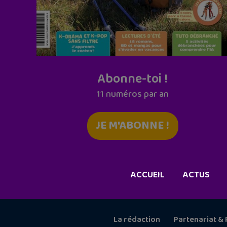
Abonne-toi !
11 numéros par an
JE M'ABONNE !
ACCUEIL
ACTUS
La rédaction
Partenariat & 