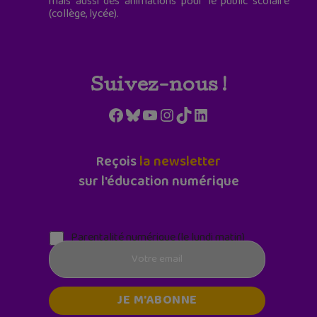
mais aussi des animations pour le public scolaire
(collège, lycée).
Suivez-nous !
Facebook
Bluesky
YouTube
Instagram
TikTok
LinkedIn
Reçois
la newsletter
sur l'éducation numérique
Parentalité numérique (le lundi matin)