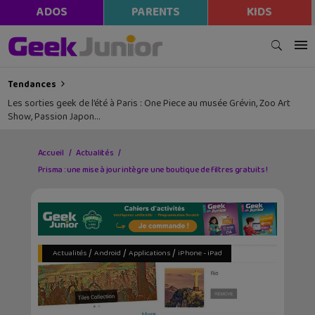
ADOS
PARENTS
KIDS
Tendances
Les sorties geek de l’été à Paris : One Piece au musée Grévin, Zoo Art
Show, Passion Japon…
Accueil
Actualités
Prisma : une mise à jour intègre une boutique de filtres gratuits !
/
/
/
Actualités
Android
Applications
iPhone - iPad