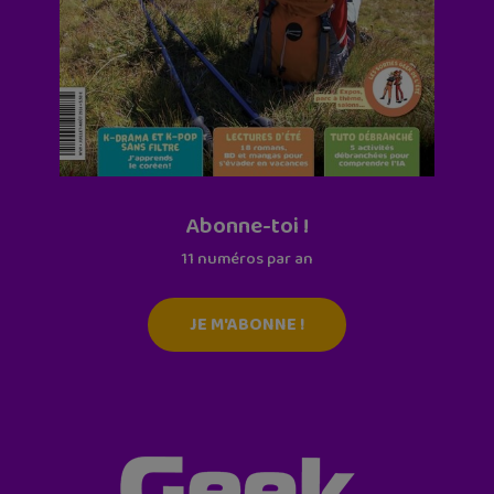
Abonne-toi !
11 numéros par an
JE M'ABONNE !