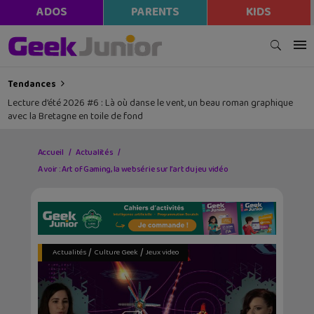
modal-check
ADOS
PARENTS
KIDS
Tendances
Lecture d’été 2026 #6 : Là où danse le vent, un beau roman graphique
avec la Bretagne en toile de fond
Accueil
Actualités
A voir : Art of Gaming, la websérie sur l’art du jeu vidéo
/
/
Actualités
Culture Geek
Jeux video