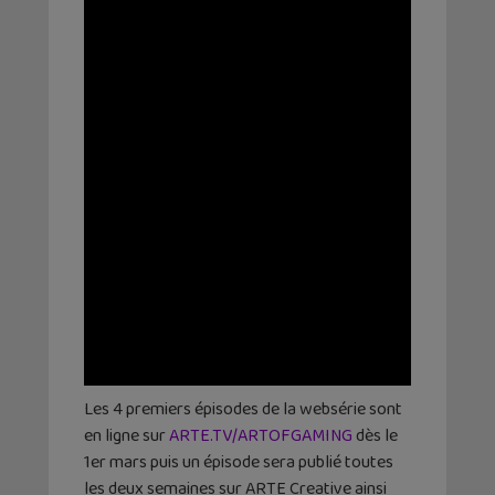
Les 4 premiers épisodes de la websérie sont
en ligne sur
ARTE.TV/ARTOFGAMING
dès le
1er mars puis un épisode sera publié toutes
les deux semaines sur ARTE Creative ainsi