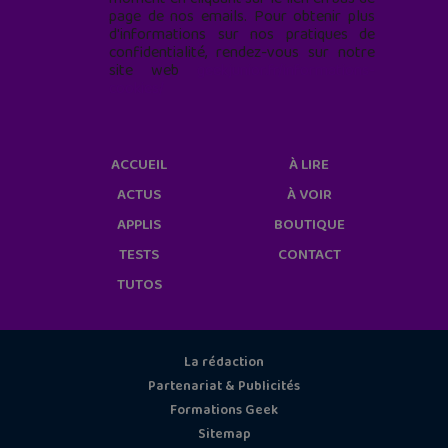
page de nos emails. Pour obtenir plus
d'informations sur nos pratiques de
confidentialité, rendez-vous sur notre
site web
geekjunior.fr/informations-
cookies/
ACCUEIL
À LIRE
ACTUS
À VOIR
APPLIS
BOUTIQUE
TESTS
CONTACT
TUTOS
La rédaction
Partenariat & Publicités
Formations Geek
Sitemap