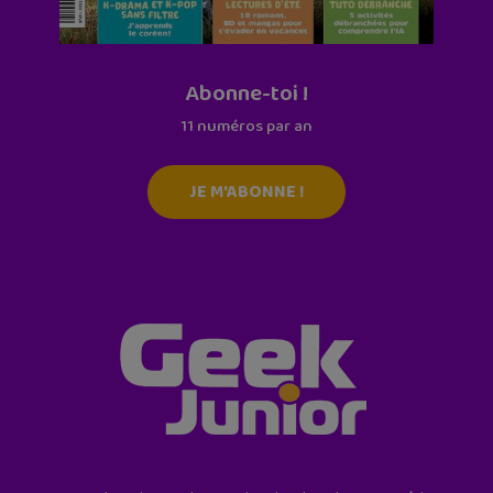
Abonne-toi !
11 numéros par an
JE M'ABONNE !