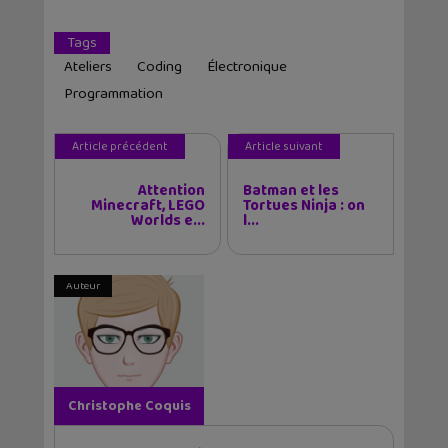
Tags
Ateliers
Coding
Électronique
Programmation
Article précédent
Article suivant
Attention
Batman et les
Minecraft, LEGO
Tortues Ninja : on
Worlds e...
l...
Auteur
Christophe Coquis