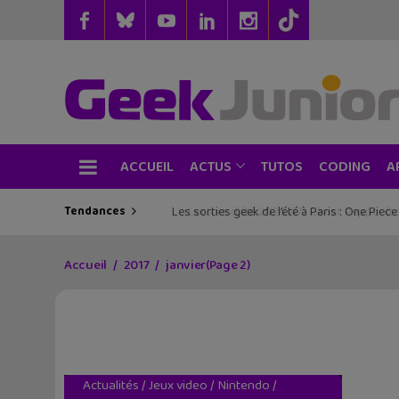
ACCUEIL
TUTOS
CODING
ACTUS
A
Tendances
Les sorties geek de l’été à Paris : One Pie
Accueil
2017
janvier
(Page 2)
Actualités
/
Jeux video
/
Nintendo
/