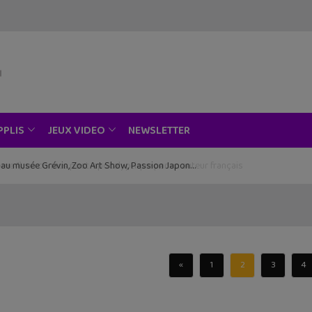
NEWSLETTER
PPLIS
JEUX VIDEO
ce au musée Grévin, Zoo Art Show, Passion Japon…
«
1
2
3
4