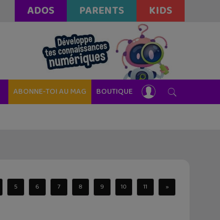
ADOS
PARENTS
KIDS
ABONNE-TOI AU MAG
BOUTIQUE
5
6
7
8
9
10
11
»