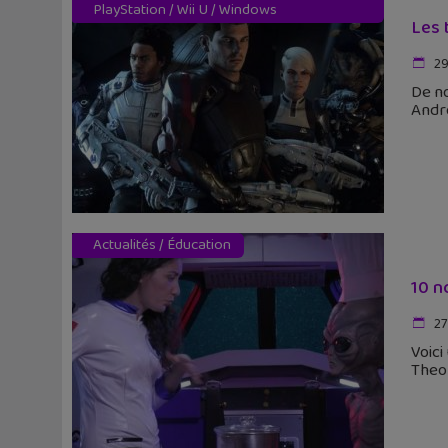
PlayStation
/
Wii U
/
Windows
Les 
29
De no
Andro
Actualités
/
Éducation
10 n
27
Voici
Theor