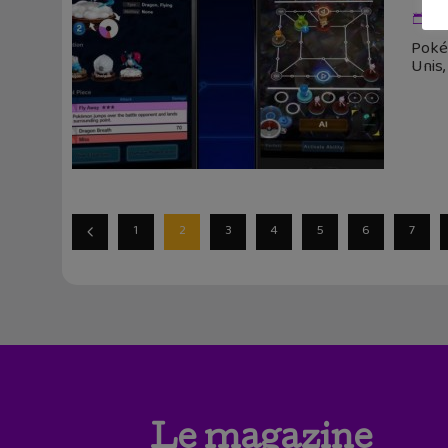
24
Poké
Unis,
1
2
3
4
5
6
7
Le magazine