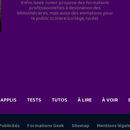
Enfin, Geek Junior propose des formations
professionnelles à destination des
bibliothécaires, mais aussi des animations pour
le public scolaire (collège, lycée).
APPLIS
TESTS
TUTOS
À LIRE
À VOIR
Publicités
Formations Geek
Sitemap
Mentions légal