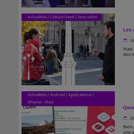
Actualités
/
Culture Geek
/
Jeux video
Les 
26
Mais 
des m
Actualités
/
Android
/
Applications
/
iPhone - iPad
Qwan
26
Bien 
une a