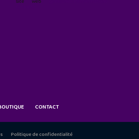
site web
geekjunior.fr/informations-
cookies/
BOUTIQUE
CONTACT
es
Politique de confidentialité