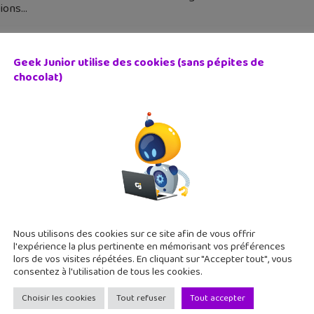
tions
Geek Junior utilise des cookies (sans pépites de
chocolat)
lefield 1 : l’armée française rejoint le combat
 janvier 2017
nonce They Shall Not Pass, la première extension de Battlefield 
lles cartes. On attendait avec impatience cette première exte
Nous utilisons des cookies sur ce site afin de vous offrir
l'expérience la plus pertinente en mémorisant vos préférences
lors de vos visites répétées. En cliquant sur "Accepter tout", vous
consentez à l'utilisation de tous les cookies.
Choisir les cookies
Tout refuser
Tout accepter
mon Duel : le nouveau jeu mobile Pokémon (iOS/Android