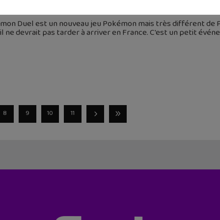
 janvier 2017
mon Duel est un nouveau jeu Pokémon mais très différent de P
 il ne devrait pas tarder à arriver en France. C'est un petit é
8
9
10
11