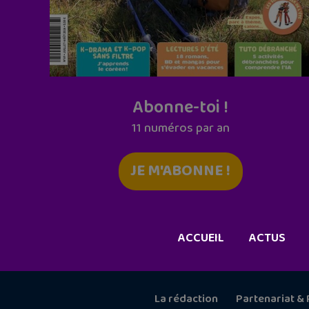
Abonne-toi !
11 numéros par an
JE M'ABONNE !
ACCUEIL
ACTUS
La rédaction
Partenariat & 