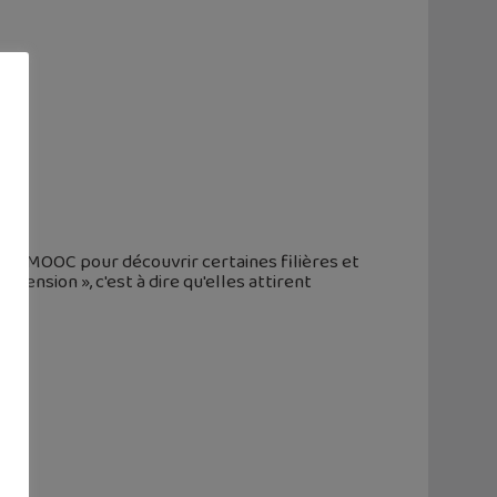
ts MOOC pour découvrir certaines filières et
n tension », c'est à dire qu'elles attirent