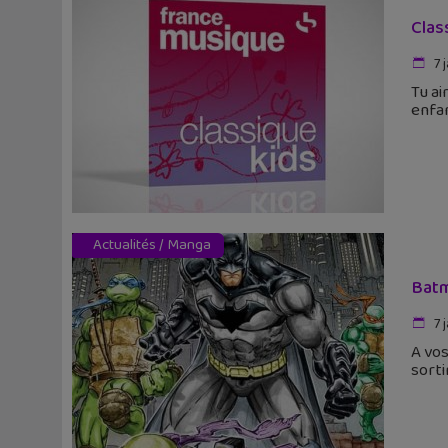
Clas
7 
Tu ai
enfan
Actualités
/
Manga
Batm
7 
A vos
sorti