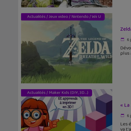
Actualités
/
Jeux video
/
Nintendo
/
Wii U
Zeld
6 
Dévoi
plus 
Actualités
/
Maker Kids (DIY, 3D...)
« La
6 
Les é
va t'