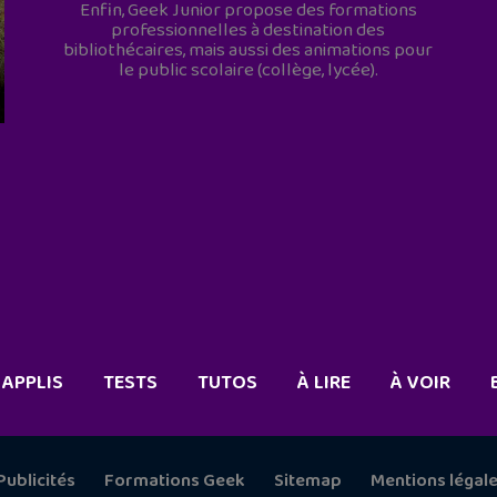
Enfin, Geek Junior propose des formations
professionnelles à destination des
bibliothécaires, mais aussi des animations pour
le public scolaire (collège, lycée).
APPLIS
TESTS
TUTOS
À LIRE
À VOIR
Publicités
Formations Geek
Sitemap
Mentions légal