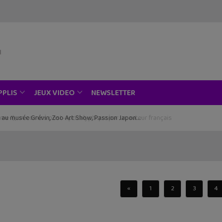
NEWSLETTER
PPLIS
JEUX VIDEO
ce au musée Grévin, Zoo Art Show, Passion Japon…
«
1
2
3
4