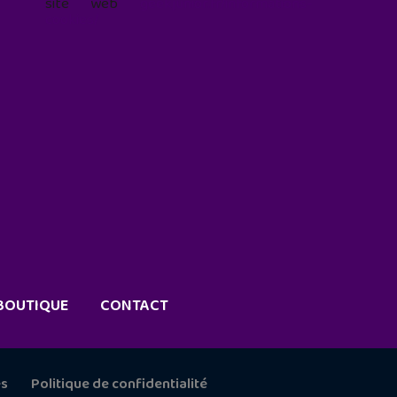
site web
geekjunior.fr/informations-
cookies/
BOUTIQUE
CONTACT
es
Politique de confidentialité