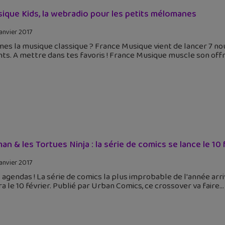
sique Kids, la webradio pour les petits mélomanes
janvier 2017
mes la musique classique ? France Musique vient de lancer 7 no
ts. A mettre dans tes favoris ! France Musique muscle son offr
an & les Tortues Ninja : la série de comics se lance le 10 
janvier 2017
 agendas ! La série de comics la plus improbable de l'année arri
ra le 10 février. Publié par Urban Comics, ce crossover va faire