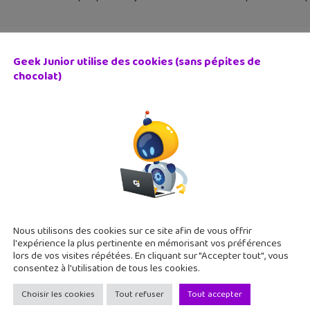
Geek Junior utilise des cookies (sans pépites de
chocolat)
OC d’aide à l’orientation post-bac pour les lycéens
janvier 2017
faire après ton bac ? La plateforme Fun-Mooc propose différen
ier qu'elles correspondent à tes attentes. Trois filières dites « e
coup
Nous utilisons des cookies sur ce site afin de vous offrir
l'expérience la plus pertinente en mémorisant vos préférences
lors de vos visites répétées. En cliquant sur "Accepter tout", vous
consentez à l'utilisation de tous les cookies.
Choisir les cookies
Tout refuser
Tout accepter
on Ball Super arrive en français le 17 janvier