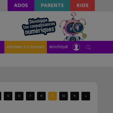
ADOS
PARENTS
KIDS
ABONNE-TOI AU MAG
BOUTIQUE
5
6
7
8
9
10
11
»