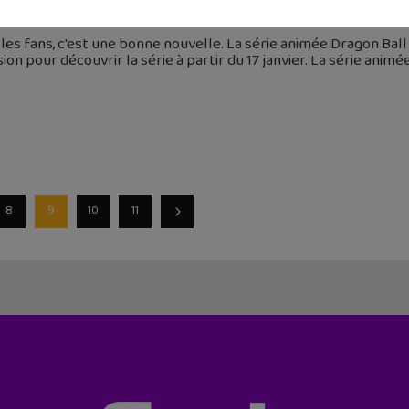
janvier 2017
les fans, c'est une bonne nouvelle. La série animée Dragon Bal
ion pour découvrir la série à partir du 17 janvier. La série anim
8
9
10
11