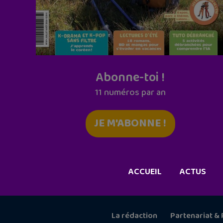
Abonne-toi !
11 numéros par an
JE M'ABONNE !
ACCUEIL
ACTUS
La rédaction
Partenariat & 