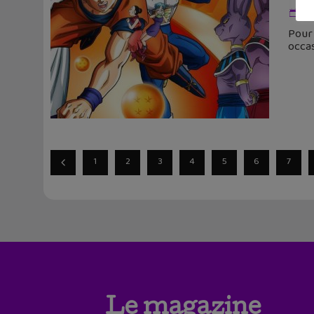
5 
Pour 
occas
1
2
3
4
5
6
7
Le magazine