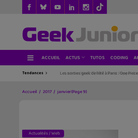
ACCUEIL
TUTOS
CODING
ACTUS
A
Tendances
Les sorties geek de l’été à Paris : One Pie
Accueil
2017
janvier
(Page 9)
Actualités
/
Web