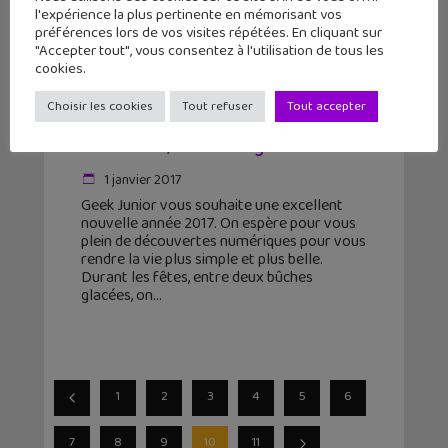
l'expérience la plus pertinente en mémorisant vos
préférences lors de vos visites répétées. En cliquant sur
"Accepter tout", vous consentez à l'utilisation de tous les
cookies.
Choisir les cookies
Tout refuser
Tout accepter
L’actu geek #1 : Super Mario Run,
Your Name, Gaston Lagaffe…
1 janvier 2017
Geek Junior vous souhaite une excellent
nouvelle année 2017. On espère pour vous
plein de découvertes numériques pour vous
rendre la vie plus simple et plus belle.
Durant les fêtes, entre deux bûches
glacées, on
1
2
3
4
5
6
7
8
9
10
11