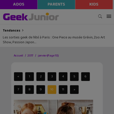
ADOS
PARENTS
KIDS
Tendances
Les sorties geek de l’été à Paris : One Piece au musée Grévin, Zoo Art
Show, Passion Japon…
Accueil
2017
janvier
(Page 10)
«
1
2
3
4
5
6
7
8
9
10
11
»