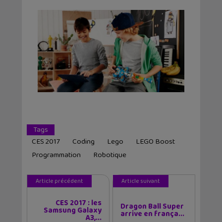
Tags
CES 2017
Coding
Lego
LEGO Boost
Programmation
Robotique
Article précédent
Article suivant
CES 2017 : les
Dragon Ball Super
Samsung Galaxy
arrive en frança...
A3,...