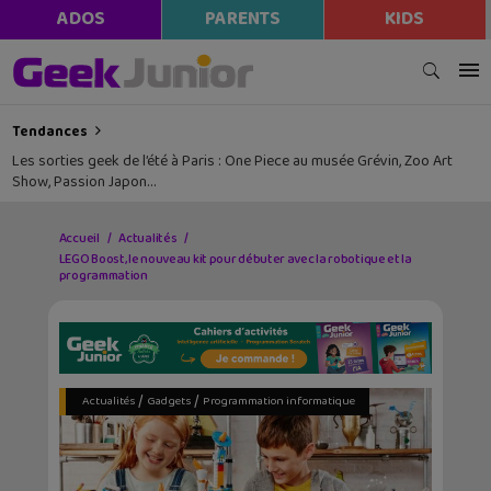
ADOS
PARENTS
KIDS
Tendances
Les sorties geek de l’été à Paris : One Piece au musée Grévin, Zoo Art
Show, Passion Japon…
Accueil
Actualités
LEGO Boost, le nouveau kit pour débuter avec la robotique et la
programmation
/
/
Actualités
Gadgets
Programmation informatique