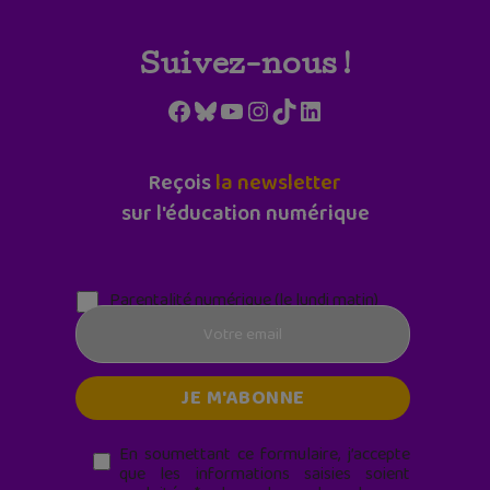
Suivez-nous !
Facebook
Bluesky
YouTube
Instagram
TikTok
LinkedIn
Reçois
la newsletter
sur l'éducation numérique
Parentalité numérique (le lundi matin)
En soumettant ce formulaire, j’accepte
que les informations saisies soient