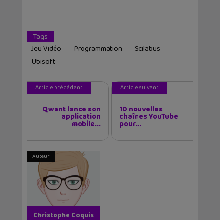
Tags
Jeu Vidéo
Programmation
Scilabus
Ubisoft
Article précédent
Article suivant
Qwant lance son
10 nouvelles
application
chaînes YouTube
mobile...
pour...
Auteur
Christophe Coquis