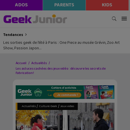
ADOS
PARENTS
KIDS
Tendances
Les sorties geek de l’été à Paris : One Piece au musée Grévin, Zoo Art
Show, Passion Japon…
Accueil
Actualités
Les astuces cachées des jeux vidéo : découvre les secrets de
fabrication !
/
/
Actualités
Culture Geek
Jeux video