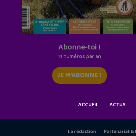
Abonne-toi !
11 numéros par an
JE M'ABONNE !
ACCUEIL
ACTUS
La rédaction
Partenariat & 