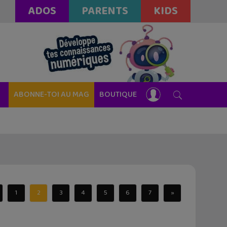
ADOS
PARENTS
KIDS
ABONNE-TOI AU MAG
BOUTIQUE
1
2
3
4
5
6
7
»