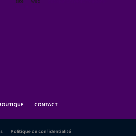
site web
geekjunior.fr/informations-
cookies/
BOUTIQUE
CONTACT
es
Politique de confidentialité