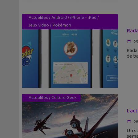
Actualités
/
Android
/
iPhone - iPad
/
Jeux video
/
Pokémon
Rada
29
Rada
de ba
Actualités
/
Culture Geek
L’ac
28
Un so
semai