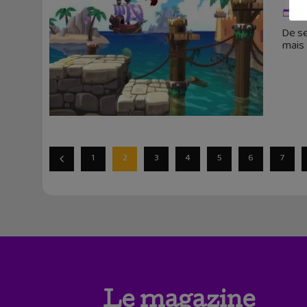
26
De se
mais 
1
2
3
4
5
6
7
Le magazine