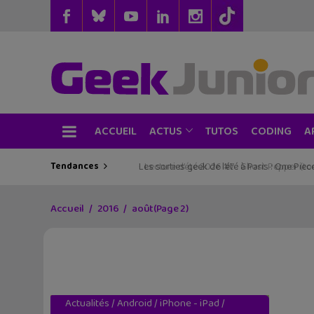
ACCUEIL
TUTOS
CODING
ACTUS
A
Tendances
Les sorties geek de l’été à Paris : One Pie
Accueil
2016
août
(Page 2)
Actualités
/
Android
/
iPhone - iPad
/