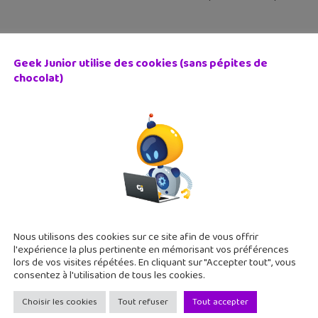
Geek Junior utilise des cookies (sans pépites de
chocolat)
e, un teen-movie numérique sur notre futur connecté
 août 2016
 est un thriller numérique (et film d'anticipation ?), sorti en sal
 connecté. Une application peut-elle devenir un jeu dangereux
Nous utilisons des cookies sur ce site afin de vous offrir
l'expérience la plus pertinente en mémorisant vos préférences
lors de vos visites répétées. En cliquant sur "Accepter tout", vous
consentez à l'utilisation de tous les cookies.
Choisir les cookies
Tout refuser
Tout accepter
10 jeux vidéos les plus attendus de la fin d’année 2016