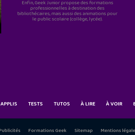
Enfin, Geek Junior propose des formations
professionnelles à destination des
bibliothécaires, mais aussi des animations pour
le public scolaire (collège, lycée).
APPLIS
TESTS
TUTOS
À LIRE
À VOIR
Publicités
Formations Geek
Sitemap
Mentions légal