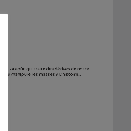
le le 24 août, qui traite des dérives de notre
 qui manipule les masses ? L'histoire