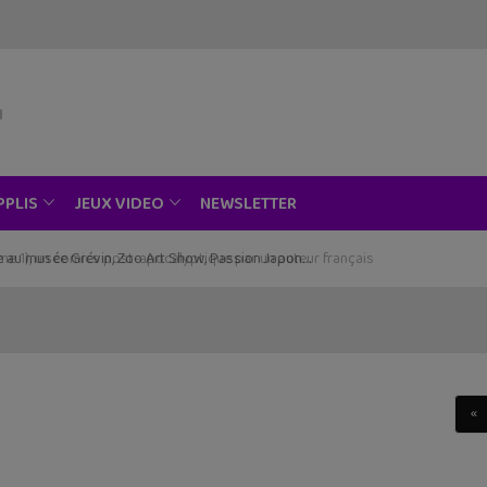
NEWSLETTER
PPLIS
JEUX VIDEO
ce au musée Grévin, Zoo Art Show, Passion Japon…
«