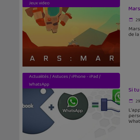
Jeux video
Mars
29
Mars:
de la
Actualités
/
Astuces
/
iPhone - iPad
/
WhatsApp
Si t
29
L'ap
pers
What