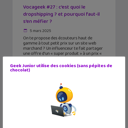
Vocageek #27 : c’est quoi le
dropshipping ? et pourquoi faut-il
s’en méfier ?
5 mars 2025
On te propose des écouteurs haut de
gamme à tout petit prix sur un site web
marchand ? Un influenceur te fait partager
une offre d’un « super produit » à un prix «
sacrifié
Geek Junior utilise des cookies (sans pépites de
chocolat)