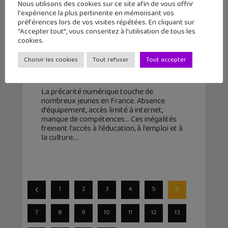
Nous utilisons des cookies sur ce site afin de vous offrir
l'expérience la plus pertinente en mémorisant vos
préférences lors de vos visites répétées. En cliquant sur
"Accepter tout", vous consentez à l'utilisation de tous les
cookies.
Vocageek #27 : c’est quoi la
Choisir les cookies
Tout refuser
Tout accepter
précarité numérique ?
22 janvier 2025
La précarité numérique touche de
nombreux jeunes en France. Absence
d’équipement, accès limité à internet,
manque de compétences… Ces inégalités
freinent l’accès à l’éducation, à l’emploi et à
la culture.
1
2
3
4
5
6
7
8
9
10
11
12
13