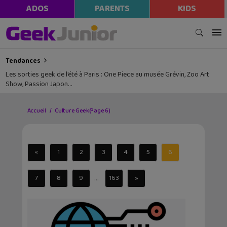
ADOS
PARENTS
KIDS
Tendances
Les sorties geek de l’été à Paris : One Piece au musée Grévin, Zoo Art
Show, Passion Japon…
Accueil
Culture Geek
(Page 6)
«
1
2
3
4
5
6
...
7
8
9
163
»