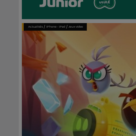
/
/
Actualités
iPhone - iPad
Jeux video