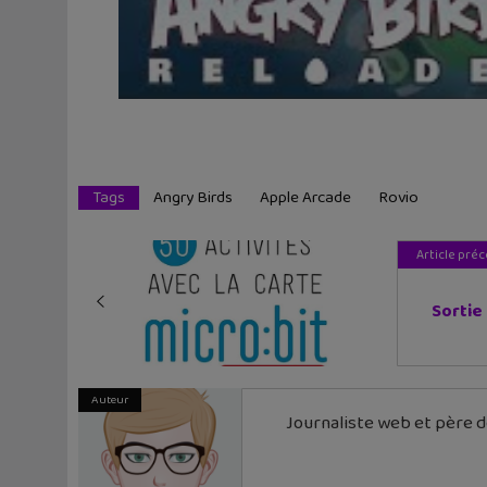
Tags
Angry Birds
Apple Arcade
Rovio
Article pré
Sortie 
Auteur
Journaliste web et père de