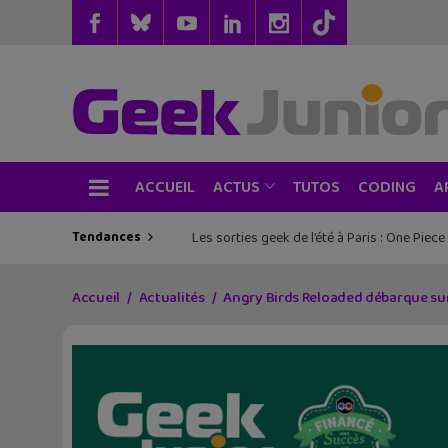
ACCUEIL
TUTOS
CODING
ACTUS
A
Tendances
Les sorties geek de l’été à Paris : One Pie
Accueil
Actualités
Angry Birds Reloaded débarque sur 