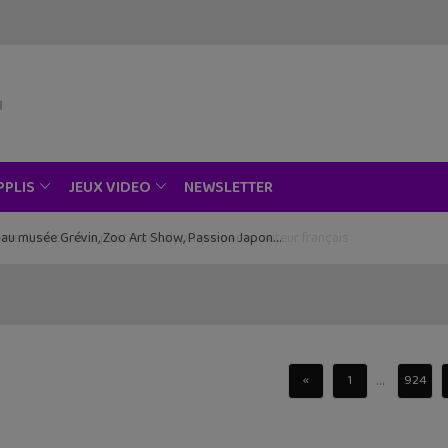
NEWSLETTER
PPLIS
JEUX VIDEO
ce au musée Grévin, Zoo Art Show, Passion Japon…
...
«
1
924