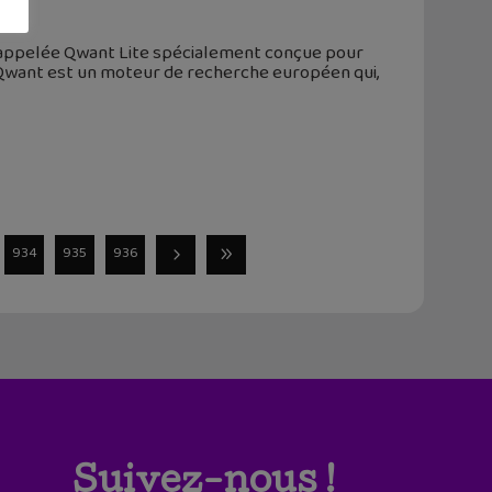
 appelée Qwant Lite spécialement conçue pour
. Qwant est un moteur de recherche européen qui,
934
935
936
Suivez-nous !