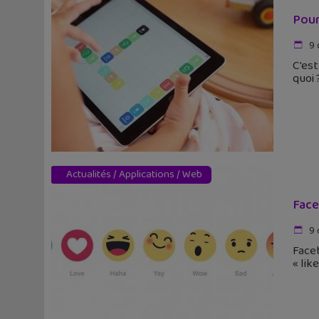
Pour
9 
C'est
quoi 
Actualités
/
Applications
/
Web
Face
9 
Faceb
« lik