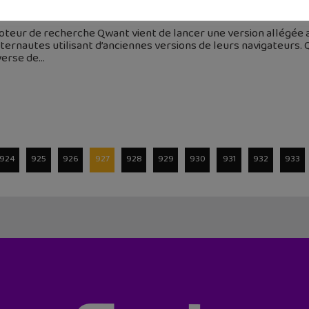
octobre 2015
oteur de recherche Qwant vient de lancer une version allégée
nternautes utilisant d’anciennes versions de leurs navigateurs
nverse de
924
925
926
927
928
929
930
931
932
933