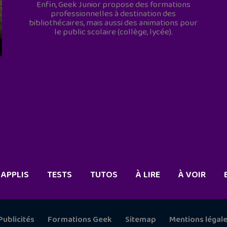
Enfin, Geek Junior propose des formations
professionnelles à destination des
bibliothécaires, mais aussi des animations pour
le public scolaire (collège, lycée).
APPLIS
TESTS
TUTOS
À LIRE
À VOIR
Publicités
Formations Geek
Sitemap
Mentions légal