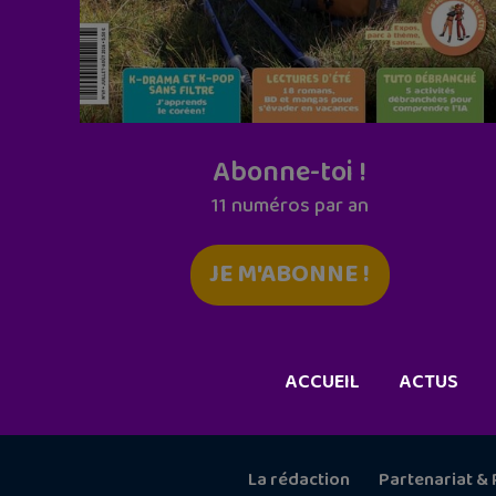
Abonne-toi !
11 numéros par an
JE M'ABONNE !
ACCUEIL
ACTUS
La rédaction
Partenariat & 