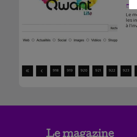
5 
Le m
les i
à l'i
918
919
920
921
922
923
Le magazine