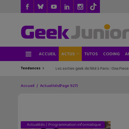
ACCUEIL
TUTOS
CODING
ACTUS
A
Tendances
Les sorties geek de l’été à Paris : One Pie
Accueil
Actualités
(Page 927)
Actualités
/
Programmation informatique