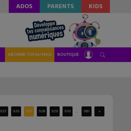
ADOS
PARENTS
KIDS
ABONNE-TOI AU MAG
BOUTIQUE
...
925
926
927
928
929
930
981
»