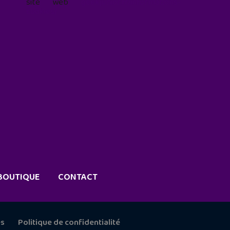
site web
geekjunior.fr/informations-
cookies/
BOUTIQUE
CONTACT
es
Politique de confidentialité