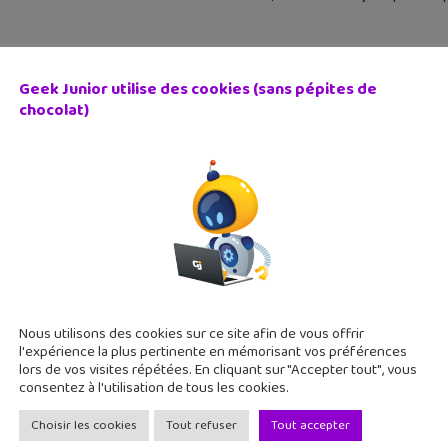
Geek Junior utilise des cookies (sans pépites de
chocolat)
 de la science 2015 : découvre 167 jeux de culture scienti
octobre 2015
 la fête de la Science du 7 au 11 octobre 2015 dans toute la Fran
vidéo pour se prendre pour un petit scientifique ! C'est la cité
Nous utilisons des cookies sur ce site afin de vous offrir
l'expérience la plus pertinente en mémorisant vos préférences
lors de vos visites répétées. En cliquant sur "Accepter tout", vous
consentez à l'utilisation de tous les cookies.
Choisir les cookies
Tout refuser
Tout accepter
t Lite, le moteur de recherche allégé tout terrain