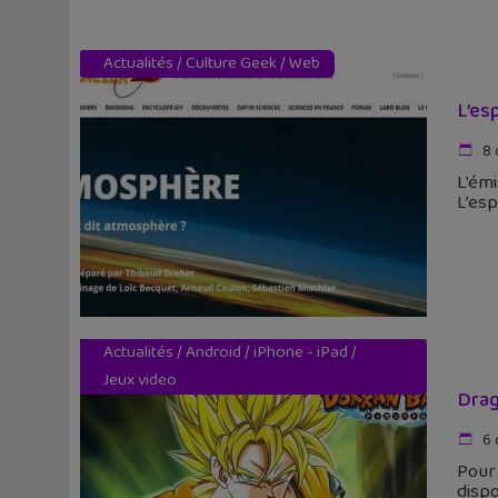
Actualités
/
Culture Geek
/
Web
L’esp
8 
L'émi
L’esp
Actualités
/
Android
/
iPhone - iPad
/
Jeux video
Drag
6 
Pour 
dispo