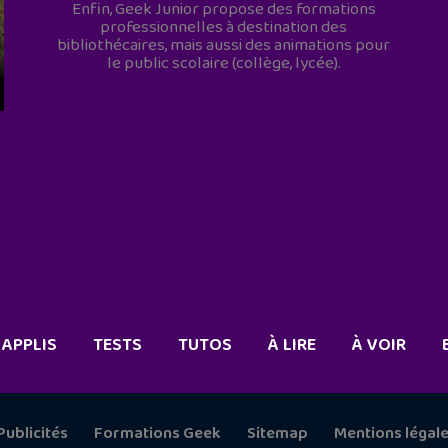
Enfin, Geek Junior propose des formations
professionnelles à destination des
bibliothécaires, mais aussi des animations pour
le public scolaire (collège, lycée).
APPLIS
TESTS
TUTOS
À LIRE
À VOIR
Publicités
Formations Geek
Sitemap
Mentions légal