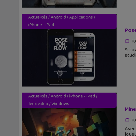
Actualités
/
Android
/
Applications
/
iPhone - iPad
Pose
10
Si tu
studi
Actualités
/
Android
/
iPhone - iPad
/
Jeux video
/
Windows
Mine
10
Avec 
joueu