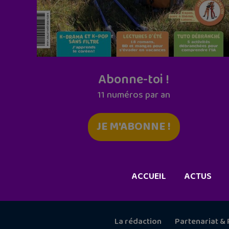
Abonne-toi !
11 numéros par an
JE M'ABONNE !
ACCUEIL
ACTUS
La rédaction
Partenariat & 