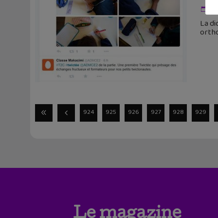
9 
La di
ortho
924
925
926
927
928
929
Le magazine