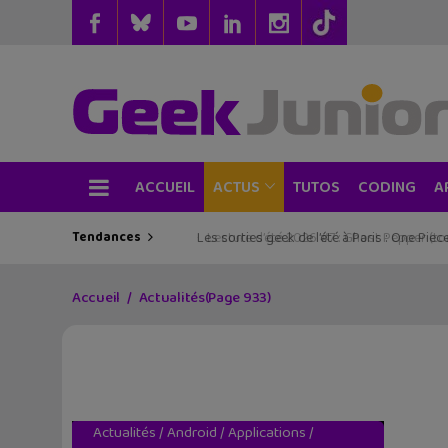
ACCUEIL
TUTOS
CODING
ACTUS
A
Tendances
Les sorties geek de l’été à Paris : One Pie
Accueil
Actualités
(Page 933)
Actualités
/
Android
/
Applications
/