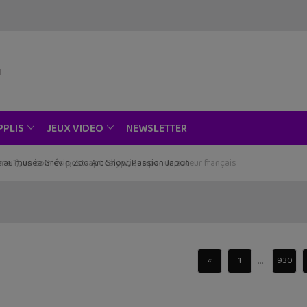
NEWSLETTER
PPLIS
JEUX VIDEO
ce au musée Grévin, Zoo Art Show, Passion Japon…
...
«
1
930