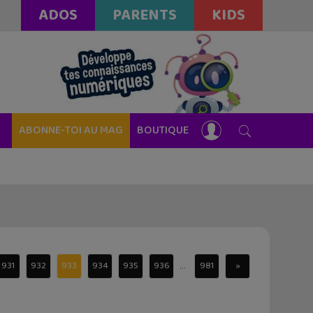
ADOS
PARENTS
KIDS
ABONNE-TOI AU MAG
BOUTIQUE
...
931
932
933
934
935
936
981
»