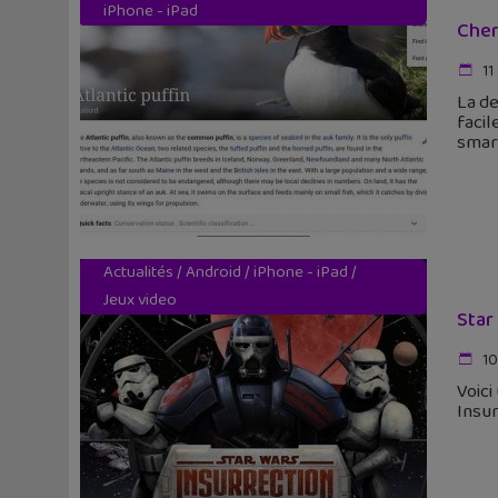
iPhone - iPad
Cher
11
La de
facil
smar
Actualités
/
Android
/
iPhone - iPad
/
Jeux video
Star
10
Voici
Insur