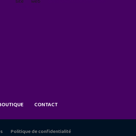
site web
geekjunior.fr/informations-
cookies/
BOUTIQUE
CONTACT
es
Politique de confidentialité