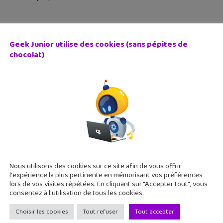
Geek Junior utilise des cookies (sans pépites de
chocolat)
ne 6S, iPad Pro et Apple TV : Apple présente ses nouvea
 septembre 2015
ynote de rentrée d'Apple a présenté ses nouveautés : iPhone 6S
eau iPhone sera disponible le 25 septembre. L'iPhone 6S et 6S
Nous utilisons des cookies sur ce site afin de vous offrir
l'expérience la plus pertinente en mémorisant vos préférences
lors de vos visites répétées. En cliquant sur "Accepter tout", vous
consentez à l'utilisation de tous les cookies.
Choisir les cookies
Tout refuser
Tout accepter
wictée : quand la dictée devient plus rigolote avec Twitte