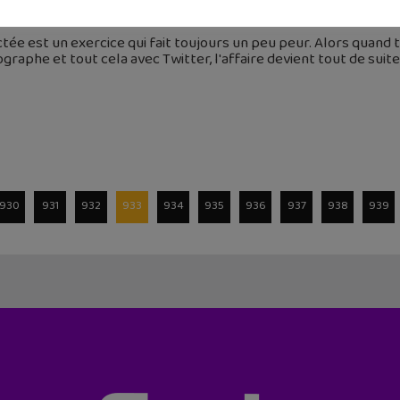
septembre 2015
ctée est un exercice qui fait toujours un peu peur. Alors quand 
graphe et tout cela avec Twitter, l'affaire devient tout de suite
930
931
932
933
934
935
936
937
938
939