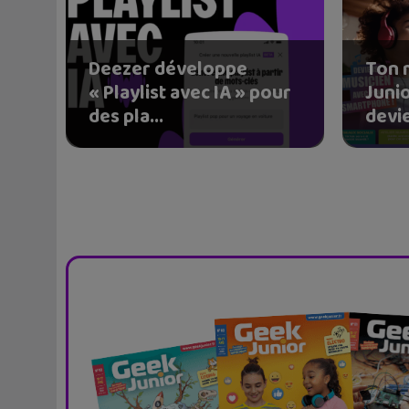
Deezer développe
Ton 
« Playlist avec IA » pour
Junio
des pla...
devie