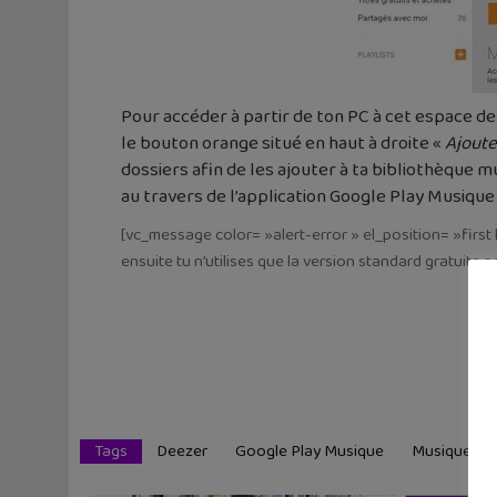
Pour accéder à partir de ton PC à cet espace de
le bouton orange situé en haut à droite «
Ajoute
dossiers afin de les ajouter à ta bibliothèque
au travers de l’application Google Play Musique
[vc_message color= »alert-error » el_position= »first
ensuite tu n’utilises que la version standard gratuite
Tags
Deezer
Google Play Musique
Musique