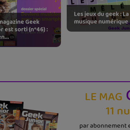
Les jeux du geek : La
musique numérique
magazine Geek
r est sorti (n°46) :
n...
LE MAG
11 n
par abonnement e