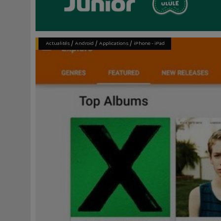
/
/
/
Actualités
Android
Applications
iPhone - iPad