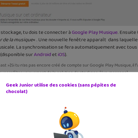
 stockage, tu dois te connecter à
Google Play Musique
. Ensuite
r de la musique
« . Une nouvelle fenêtre apparaît dans laquelle il
 musicale. La synchronisation se fera automatiquement avec tou
 (disponible sur
Android
et
iOS
).
 last »]Si tu n’as pas encore créé de compte sur Google Play Musique, il
 pour profiter uniquement de la solution de stockage. [/vc_message]
Geek Junior utilise des cookies (sans pépites de
chocolat)
Spotify
Steaming