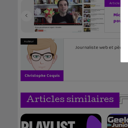
Article pré
MicMat
pour ai
Auteur
Journaliste web et père de
Christophe Coquis
Articles similaires