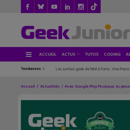
ACCUEIL
TUTOS
CODING
ACTUS
A
Tendances
Les sorties geek de l’été à Paris : One Pie
Accueil
Actualités
Avec Google Play Musique, tu peux