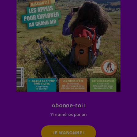
Abonne-toi !
11 numéros par an
JE M'ABONNE !