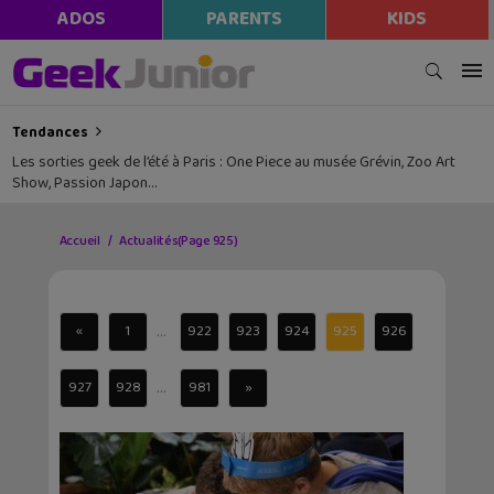
ADOS
PARENTS
KIDS
Tendances
Les sorties geek de l’été à Paris : One Piece au musée Grévin, Zoo Art
Show, Passion Japon…
Accueil
Actualités
(Page 925)
...
«
1
922
923
924
925
926
...
927
928
981
»