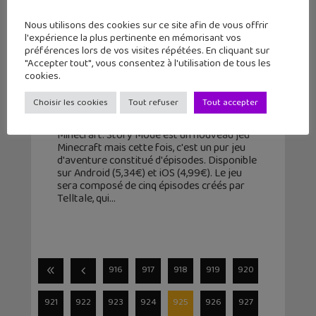
Nous utilisons des cookies sur ce site afin de vous offrir
l'expérience la plus pertinente en mémorisant vos
préférences lors de vos visites répétées. En cliquant sur
"Accepter tout", vous consentez à l'utilisation de tous les
Minecraft Story Mode disponible
cookies.
sur Android et iPhone / iPad !
Choisir les cookies
Tout refuser
Tout accepter
15 octobre 2015
Minecraft: Story Mode est un nouveau jeu
Minecraft mais cette fois, c'est un pur jeu
d'aventure constitué d'épisodes. Disponible
sur Android (5,34€) et iOS (4,99€). Le jeu
sera composé de cinq épisodes créés par
Telltale, qui
916
917
918
919
920
921
922
923
924
925
926
927