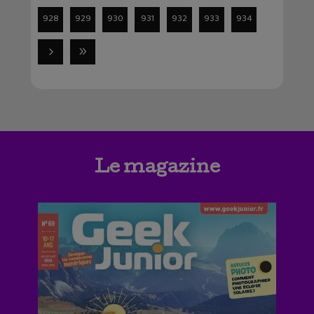
928
929
930
931
932
933
934
Le magazine