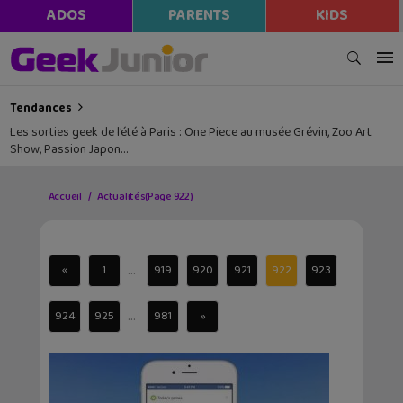
ADOS
PARENTS
KIDS
Tendances
Les sorties geek de l’été à Paris : One Piece au musée Grévin, Zoo Art
Show, Passion Japon…
Accueil
Actualités
(Page 922)
...
«
1
919
920
921
922
923
...
924
925
981
»