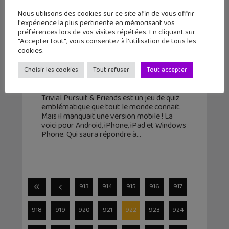
Nous utilisons des cookies sur ce site afin de vous offrir
l'expérience la plus pertinente en mémorisant vos
préférences lors de vos visites répétées. En cliquant sur
"Accepter tout", vous consentez à l'utilisation de tous les
cookies.
Trivial Pursuit & Friends débarque
sur mobile et tablette !
Choisir les cookies
Tout refuser
Tout accepter
23 octobre 2015
Trivial Pursuit & Friends est un jeu de quiz
emblématique que tout le monde connait.
Mais il manquait une version mobile ! La
voici pour Android, iPhone, iPad et Windows
Phone. Qui saura répondre à
913
914
915
916
917
918
919
920
921
922
923
924