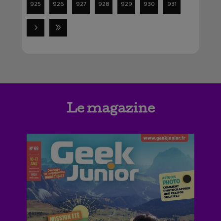
925
926
927
928
929
930
931
Le magazine