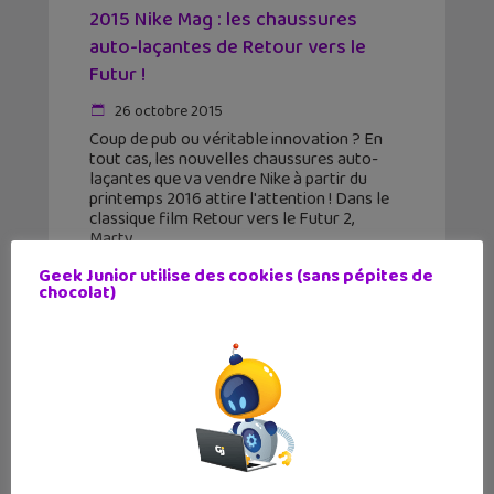
2015 Nike Mag : les chaussures
auto-laçantes de Retour vers le
Futur !
26 octobre 2015
Coup de pub ou véritable innovation ? En
tout cas, les nouvelles chaussures auto-
laçantes que va vendre Nike à partir du
printemps 2016 attire l'attention ! Dans le
classique film Retour vers le Futur 2,
Marty
Geek Junior utilise des cookies (sans pépites de
chocolat)