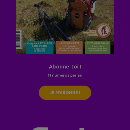
Abonne-toi !
11 numéros par an
JE M'ABONNE !