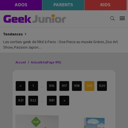
ADOS
PARENTS
KIDS
Tendances
Les sorties geek de l’été à Paris : One Piece au musée Grévin, Zoo Art
Show, Passion Japon…
Accueil
Actualités
(Page 919)
...
«
1
916
917
918
919
920
...
921
922
981
»