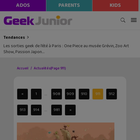
ADOS
PARENTS
KIDS
Tendances
Les sorties geek de l’été à Paris : One Piece au musée Grévin, Zoo Art
Show, Passion Japon…
Accueil
Actualités
(Page 911)
...
«
1
908
909
910
911
912
...
913
914
981
»