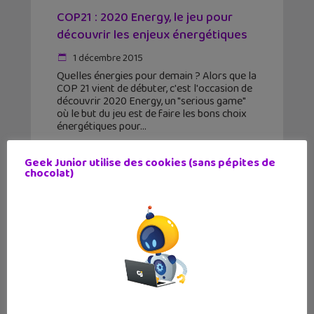
COP21 : 2020 Energy, le jeu pour
découvrir les enjeux énergétiques
1 décembre 2015
Quelles énergies pour demain ? Alors que la
COP 21 vient de débuter, c'est l'occasion de
découvrir 2020 Energy, un "serious game"
où le but du jeu est de faire les bons choix
énergétiques pour
Geek Junior utilise des cookies (sans pépites de
chocolat)