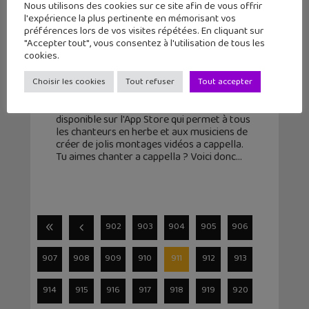
Nous utilisons des cookies sur ce site afin de vous offrir
l'expérience la plus pertinente en mémorisant vos
préférences lors de vos visites répétées. En cliquant sur
"Accepter tout", vous consentez à l'utilisation de tous les
Acapella, l’application pour devenir
cookies.
une star de la chanson
Choisir les cookies
Tout refuser
Tout accepter
30 novembre 2015
Acapella est une nouvelle application
disponible sur l'App Store qui permet à tous
les chanteurs en herbe et aux musiciens de
créer de jolis montages vidéos a cappella.
Tu aimes chanter a cappella ? Voici donc
902
903
904
905
906
907
908
909
910
911
912
913
914
915
916
917
918
919
920