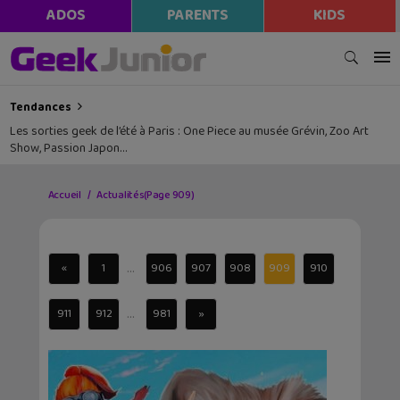
ADOS
PARENTS
KIDS
Tendances
Les sorties geek de l’été à Paris : One Piece au musée Grévin, Zoo Art
Show, Passion Japon…
Accueil
Actualités
(Page 909)
...
«
1
906
907
908
909
910
...
911
912
981
»