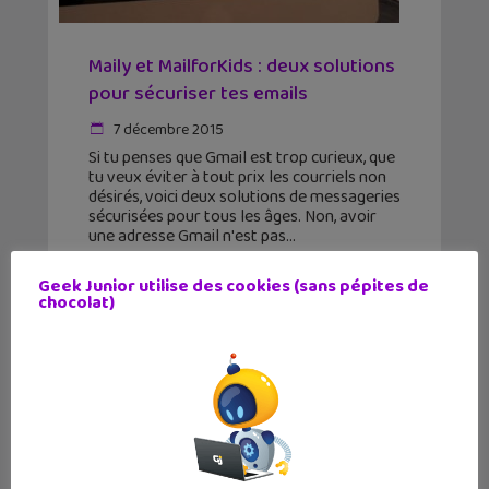
Maily et MailforKids : deux solutions
pour sécuriser tes emails
7 décembre 2015
Si tu penses que Gmail est trop curieux, que
tu veux éviter à tout prix les courriels non
désirés, voici deux solutions de messageries
sécurisées pour tous les âges. Non, avoir
une adresse Gmail n'est pas
Geek Junior utilise des cookies (sans pépites de
chocolat)