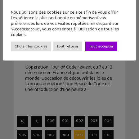
Nous utilisons des cookies sur ce site afin de vous offrir
l'expérience la plus pertinente en mémorisant vos
préférences lors de vos visites répétées. En cliquant sur
"Accepter tout", vous consentez à l'utilisation de tous les
Découvre la programmation avec
cookies.
« Hour of Code » du 7 au 13
Choisir les cookies
Tout refuser
Tout accepter
décembre
6 décembre 2015
L'opération Hour of Code revient du 7 au 13
décembre en France et partout dans le
monde. L'occasion de découvrir les joies de
la programmation ! Une Heure de Code est
une introduction d'une heure à
900
901
902
903
904
905
906
907
908
909
910
911