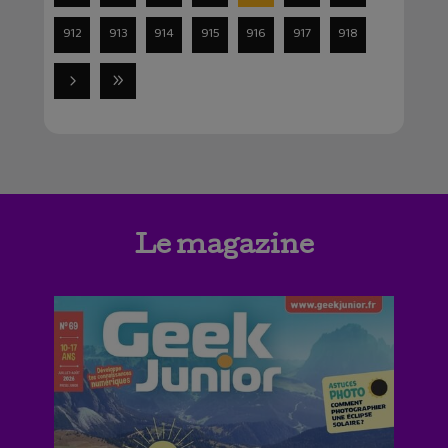
912
913
914
915
916
917
918
Le magazine