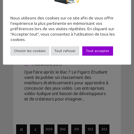
Nous utilisons des cookies sur ce site afin de vous offrir
l'expérience la plus pertinente en mémorisant vos
préférences lors de vos visites répétées. En cliquant sur
"Accepter tout", vous consentez à l'utilisation de tous les
cookies.
Quelles sont les meilleures écoles
Choisir les cookies
Tout refuser
Tout accepter
de jeux vidéo ?
5 novembre 2015
Que faire après le Bac ? Le Figaro Etudiant
vient de publier un classement des
meilleurs établissements pour apprendre à
concevoir des jeux vidéo. Les entreprises
vidéo-ludique ont besoin de développeurs
et de créateurs pour imaginer
909
910
911
912
913