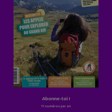
Abonne-toi !
11 numéros par an