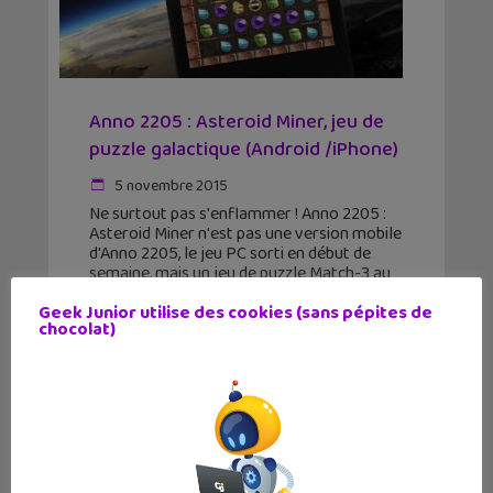
Anno 2205 : Asteroid Miner, jeu de
puzzle galactique (Android /iPhone)
5 novembre 2015
Ne surtout pas s'enflammer ! Anno 2205 :
Asteroid Miner n'est pas une version mobile
d'Anno 2205, le jeu PC sorti en début de
semaine, mais un jeu de puzzle Match-3 au
style galactique. Si le
Geek Junior utilise des cookies (sans pépites de
chocolat)