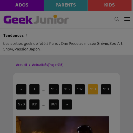
ADOS
PARENTS
KIDS
Tendances
Les sorties geek de l’été à Paris : One Piece au musée Grévin, Zoo Art
Show, Passion Japon…
Accueil
Actualités
(Page 918)
...
«
1
915
916
917
918
919
...
920
921
981
»