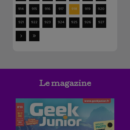
914
915
916
917
918
919
920
921
922
923
924
925
926
927
Le magazine