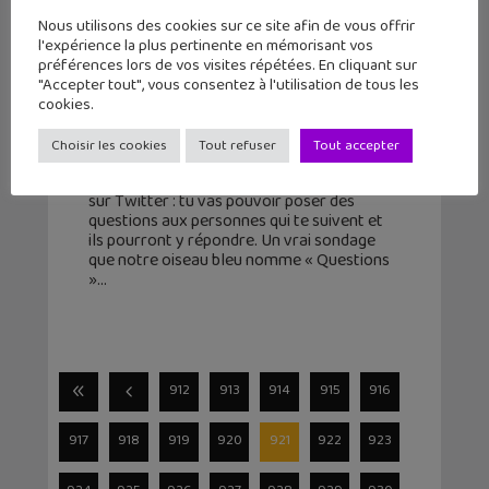
Nous utilisons des cookies sur ce site afin de vous offrir
l'expérience la plus pertinente en mémorisant vos
préférences lors de vos visites répétées. En cliquant sur
"Accepter tout", vous consentez à l'utilisation de tous les
Les mini-sondages disponibles sur
cookies.
Twitter ! Voici comment faire.
Choisir les cookies
Tout refuser
Tout accepter
27 octobre 2015
Une nouvelle fonctionnalité est disponible
sur Twitter : tu vas pouvoir poser des
questions aux personnes qui te suivent et
ils pourront y répondre. Un vrai sondage
que notre oiseau bleu nomme « Questions
»
912
913
914
915
916
917
918
919
920
921
922
923