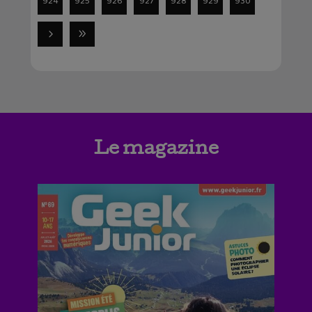
924
925
926
927
928
929
930
Le magazine