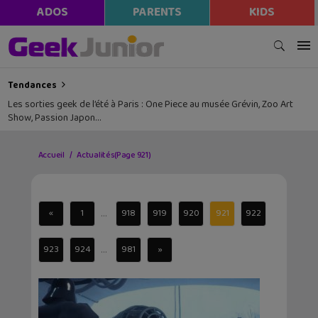
ADOS
PARENTS
KIDS
Tendances
Les sorties geek de l’été à Paris : One Piece au musée Grévin, Zoo Art
Show, Passion Japon…
Accueil
Actualités
(Page 921)
...
«
1
918
919
920
921
922
...
923
924
981
»