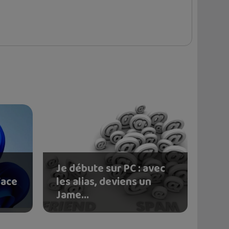
Je débute sur PC : avec
face
les alias, deviens un
Jame...