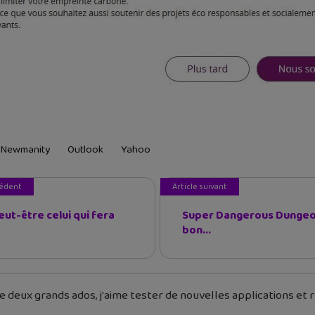
Newmanity
Outlook
Yahoo
cédent
Article suivant
eut-être celui qui fera
Super Dangerous Dungeon
bon...
 deux grands ados, j'aime tester de nouvelles applications et re