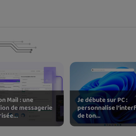
n Mail : une
Je débute sur PC :
tion de messagerie
personnalise l’inter
isée...
de ton...