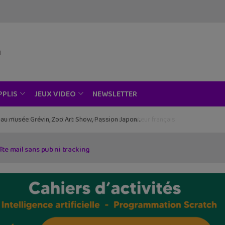
NEWSLETTER
PPLIS
JEUX VIDEO
ce au musée Grévin, Zoo Art Show, Passion Japon…
îte mail sans pub ni tracking