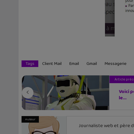
Tags
Client Mail
Email
Gmail
Messagerie
Article pré
Voici p
le...
Auteur
Journaliste web et père de