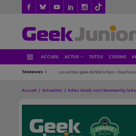
ACCUEIL
TUTOS
CODING
ACTUS
A
Tendances
Les sorties geek de l’été à Paris : One Pie
Accueil
Actualités
Adieu Gmail, voici Newmanity, la bo