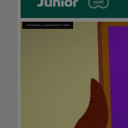
/
/
Actualités
Applications
Web