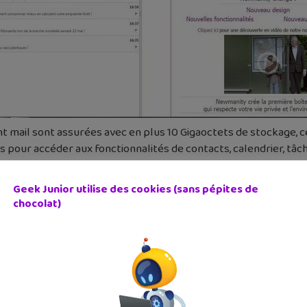
nt mail sont assurées avec en plus 10 Gigaoctets de stockage, c
 pour accéder aux fonctionnalités de contacts, calendrier, tâch
orter tes contacts, emails et agenda de ton ancienne messagerie
ux aussi soutenir le projet en donner un peu d’argent. C’est co
Geek Junior utilise des cookies (sans pépites de
chocolat)
stribuée pour soutenir la reforestation dans la région de Sine 
 via un navigateur web. On attend vite une application mobile.