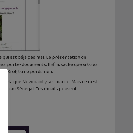
e qui est déjà pas mal. La présentation de
es, porte-documents. Enfin, sache que si tu es
. Bref, tu ne perds rien.
mme cela que Newmanity se finance. Mais ce n’est
Saloum au Sénégal. Tes emails peuvent