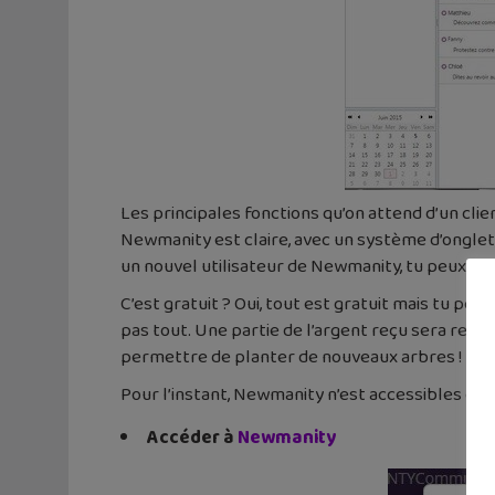
Les principales fonctions qu’on attend d’un clie
Newmanity est claire, avec un système d’onglets
un nouvel utilisateur de Newmanity, tu peux imp
C’est gratuit ? Oui, tout est gratuit mais tu pe
pas tout. Une partie de l’argent reçu sera redi
permettre de planter de nouveaux arbres !
Pour l’instant, Newmanity n’est accessibles que
Accéder à
Newmanity