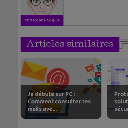
Christophe Coquis
Articles similaires
Je débute sur PC :
Proto
Comment consulter tes
solu
mails ave...
sécur