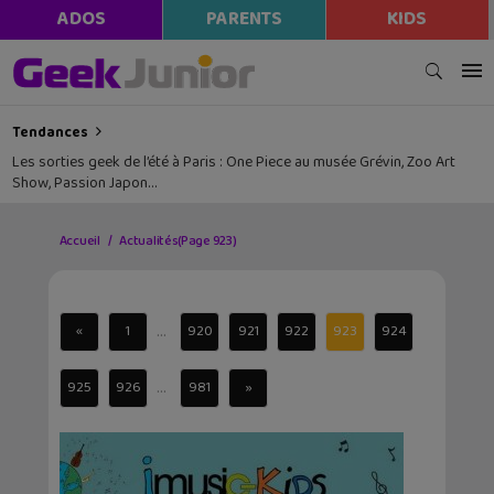
ADOS
PARENTS
KIDS
Tendances
Les sorties geek de l’été à Paris : One Piece au musée Grévin, Zoo Art
Show, Passion Japon…
Accueil
Actualités
(Page 923)
...
«
1
920
921
922
923
924
...
925
926
981
»