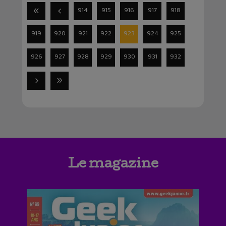
914
915
916
917
918
919
920
921
922
923
924
925
926
927
928
929
930
931
932
Le magazine