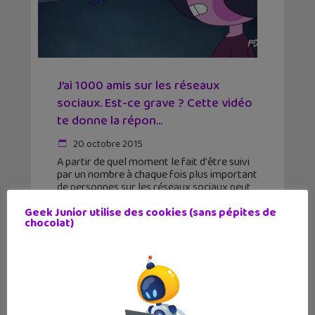
J’ai 1000 amis sur les réseaux
sociaux. Est-ce grave ? Cette vidéo
te donne la répon...
20 octobre 2015
A partir de quel moment le fait d'être suivi
par un nombre à chaque fois plus important
de personnes sur les réseaux sociaux peut
devenir angoissant ? Une vidéo nous y fait
Geek Junior utilise des cookies (sans pépites de
réfléchir. Accroc aux réseaux
chocolat)