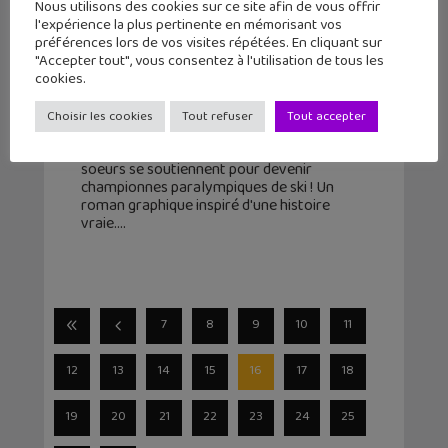
Nous utilisons des cookies sur ce site afin de vous offrir
l'expérience la plus pertinente en mémorisant vos
préférences lors de vos visites répétées. En cliquant sur
"Accepter tout", vous consentez à l'utilisation de tous les
Soeurs de glisse, un roman
cookies.
graphique sur le handicap et le ski
Choisir les cookies
Tout refuser
Tout accepter
4 février 2026
En voilà un récit inspirant ! Quand deux
soeurs se soutiennent pour devenir
championnes paralympiques de ski ! Un
roman graphique inspiré d'une histoire
vraie.
7
8
9
10
11
12
13
14
15
16
17
18
19
20
21
22
23
24
25