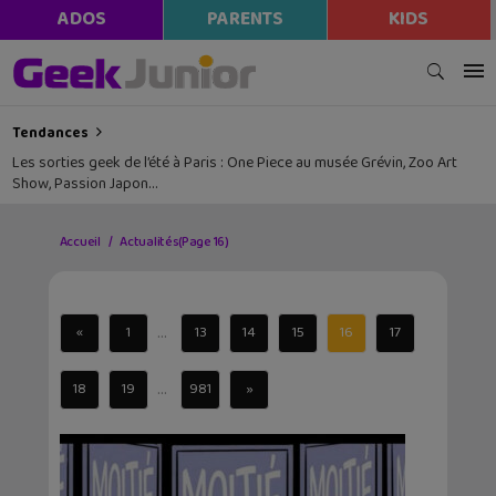
ADOS
PARENTS
KIDS
Tendances
Les sorties geek de l’été à Paris : One Piece au musée Grévin, Zoo Art
Show, Passion Japon…
Accueil
Actualités
(Page 16)
...
«
1
13
14
15
16
17
...
18
19
981
»