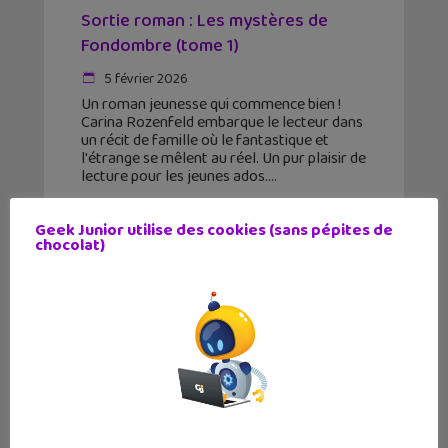
Sortie roman : Les mystères de
Fondombre (tome 1)
5 février 2026
Un roman jeunesse qui commence bien !
Carina Rozenfeld embarque le lecteur dans
un récit de famille où le fantastique et
l'étrange se mêlent au réel. Un pur plaisir de
lecture pour les jeunes ados.
Geek Junior utilise des cookies (sans pépites de
chocolat)