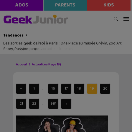
ADOS
PARENTS
KIDS
Tendances
Les sorties geek de l’été à Paris : One Piece au musée Grévin, Zoo Art
Show, Passion Japon…
Accueil
Actualités
(Page 19)
...
«
1
16
17
18
19
20
...
21
22
981
»