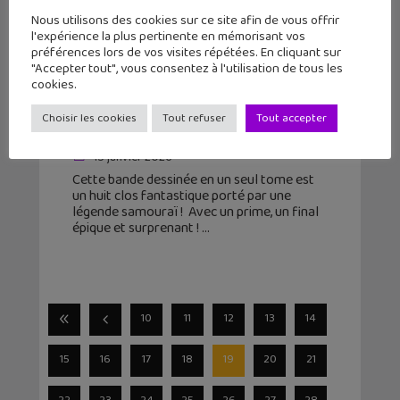
Nous utilisons des cookies sur ce site afin de vous offrir
l'expérience la plus pertinente en mémorisant vos
préférences lors de vos visites répétées. En cliquant sur
"Accepter tout", vous consentez à l'utilisation de tous les
Sortie BD : Neige de sang, un récit
cookies.
fantastique dans le Japon des
Choisir les cookies
Tout refuser
Tout accepter
années 70
15 janvier 2026
Cette bande dessinée en un seul tome est
un huit clos fantastique porté par une
légende samouraï ! Avec un prime, un final
épique et surprenant !
10
11
12
13
14
15
16
17
18
19
20
21