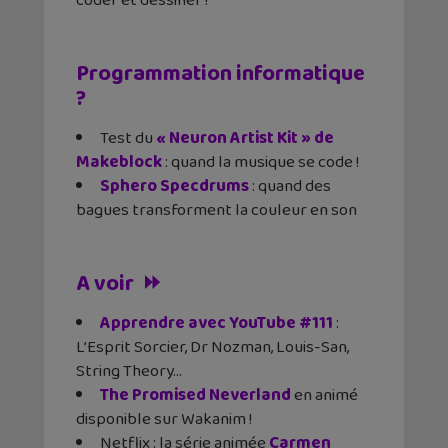
coder et dessiner !
Programmation informatique
?
Test du
« Neuron Artist Kit » de
Makeblock
: quand la musique se code !
Sphero Specdrums
: quand des
bagues transforment la couleur en son
A voir ⏩
Apprendre avec YouTube #111
:
L’Esprit Sorcier, Dr Nozman, Louis-San,
String Theory…
The Promised Neverland
en animé
disponible sur Wakanim !
Netflix : la série animée
Carmen