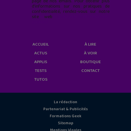
page de nos emails. Pour obtenir plus
d'informations sur nos pratiques de
confidentialité, rendez-vous sur notre
site web
geekjunior.fr/informations-
cookies/
ACCUEIL
À LIRE
ACTUS
À VOIR
APPLIS
BOUTIQUE
TESTS
CONTACT
TUTOS
La rédaction
Partenariat & Publicités
Formations Geek
Sitemap
Mentions légales