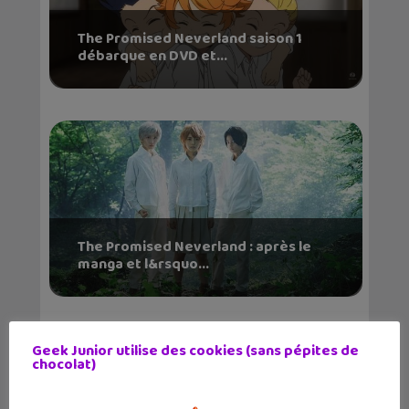
The Promised Neverland saison 1
débarque en DVD et...
The Promised Neverland : après le
manga et l&rsquo...
Geek Junior utilise des cookies (sans pépites de
chocolat)