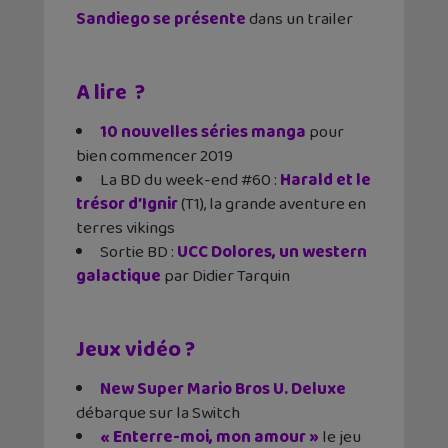
Sandiego se présente
dans un trailer
A lire ?
10 nouvelles séries manga
pour
bien commencer 2019
La BD du week-end #60 :
Harald et le
trésor d’Ignir
(T1), la grande aventure en
terres vikings
Sortie BD :
UCC Dolores, un western
galactique
par Didier Tarquin
Jeux vidéo ?
New Super Mario Bros U. Deluxe
débarque sur la Switch
« Enterre-moi, mon amour »
le jeu