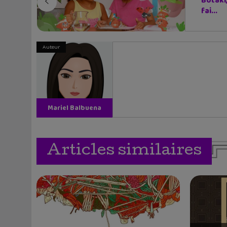
Botaki
fai...
Auteur
Mariel Balbuena
Vallejos
Articles similaires