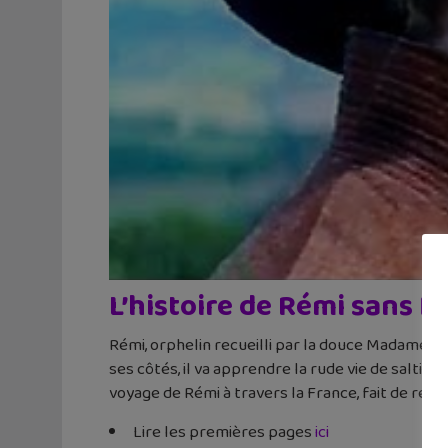
L’histoire de Rémi sans F
Rémi, orphelin recueilli par la douce Madame Ba
ses côtés, il va apprendre la rude vie de saltim
voyage de Rémi à travers la France, fait de renc
Lire les premières pages
ici