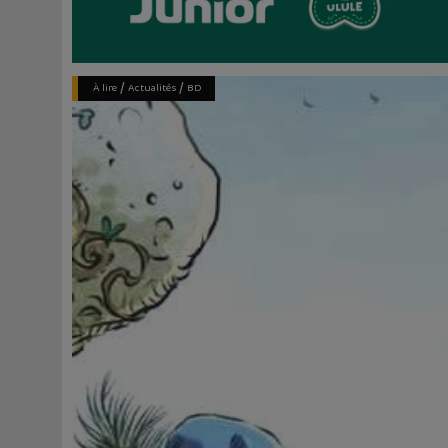
/
/
À lire
Actualités
BD