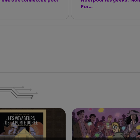
, une box connectée pour
Noël pour les geeks : Mo
For...