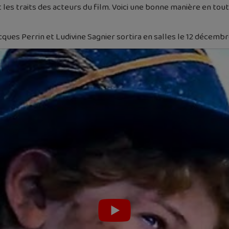
es traits des acteurs du film. Voici une bonne manière en tout 
acques Perrin et Ludivine Sagnier sortira en salles le 12 décembr