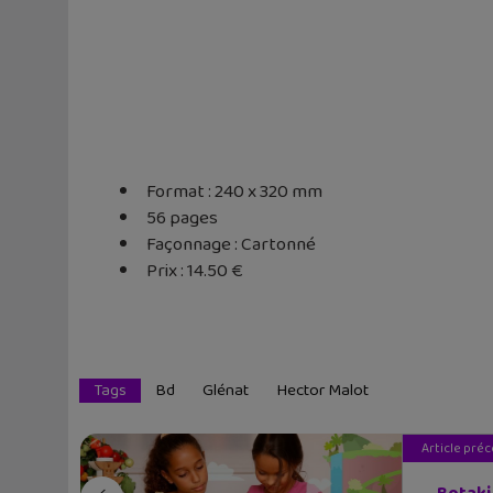
Format : 240 x 320 mm
56 pages
Façonnage : Cartonné
Prix : 14.50 €
Tags
Bd
Glénat
Hector Malot
Article pré