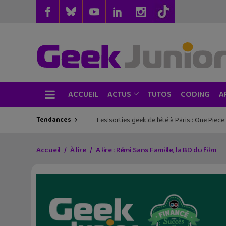
ACCUEIL
TUTOS
CODING
ACTUS
A
Tendances
Les sorties geek de l’été à Paris : One Pie
Accueil
À lire
A lire : Rémi Sans Famille, la BD du film