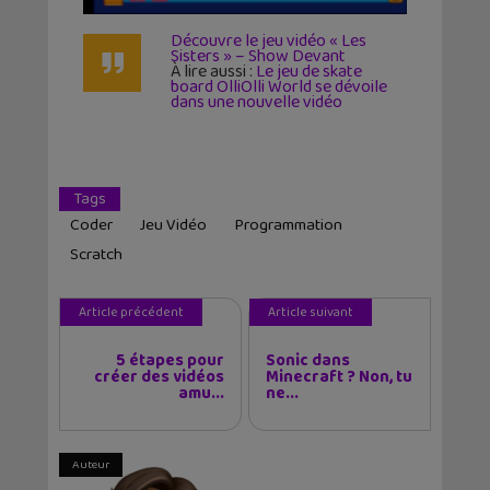
Découvre le jeu vidéo « Les
Sisters » – Show Devant
À lire aussi :
Le jeu de skate
board OlliOlli World se dévoile
dans une nouvelle vidéo
Tags
Coder
Jeu Vidéo
Programmation
Scratch
Article précédent
Article suivant
5 étapes pour
Sonic dans
créer des vidéos
Minecraft ? Non, tu
amu...
ne...
Auteur