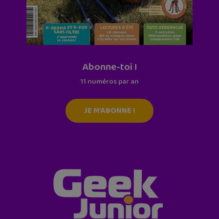
Abonne-toi !
11 numéros par an
JE M'ABONNE !