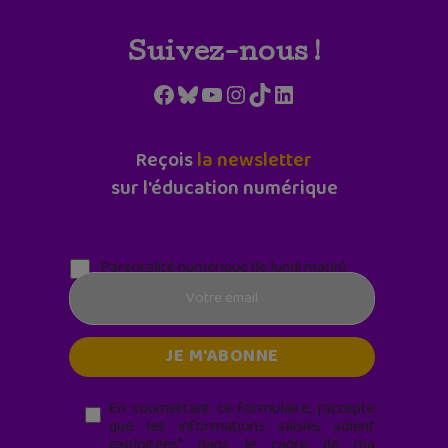
Suivez-nous !
Facebook
Bluesky
YouTube
Instagram
TikTok
LinkedIn
Reçois
la newsletter
sur l'éducation numérique
Parentalité numérique (le lundi matin)
En soumettant ce formulaire, j’accepte
que les informations saisies soient
exploitées* dans le cadre de ma