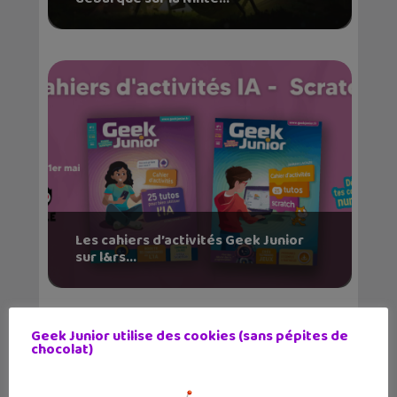
Les cahiers d’activités Geek Junior
sur l&rs...
Geek Junior utilise des cookies (sans pépites de
chocolat)