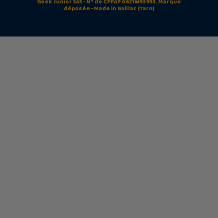
Geek Junior SAS - N° de CPPAP 0621W93953. Marque
déposée - Made in Gaillac (Tarn)