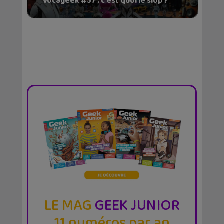
Vocageek #57 : c’est quoi le slop ?
LE MAG
GEEK JUNIOR
11 numéros par an