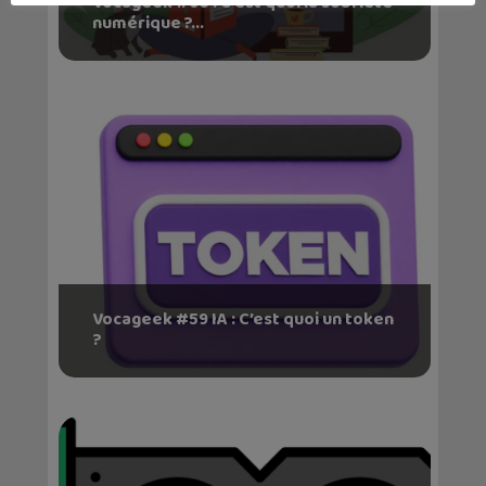
Vocageek #60 : C’est quoi la sobriété
numérique ?...
Vocageek #59 IA : C’est quoi un token
?