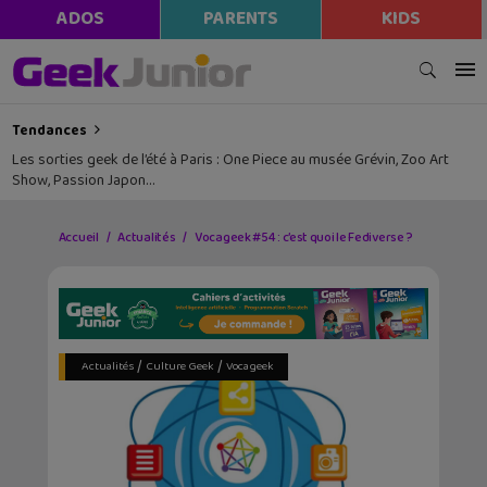
ADOS
PARENTS
KIDS
Tendances
Les sorties geek de l’été à Paris : One Piece au musée Grévin, Zoo Art
Show, Passion Japon…
Accueil
Actualités
Vocageek #54 : c’est quoi le Fediverse ?
/
/
Actualités
Culture Geek
Vocageek