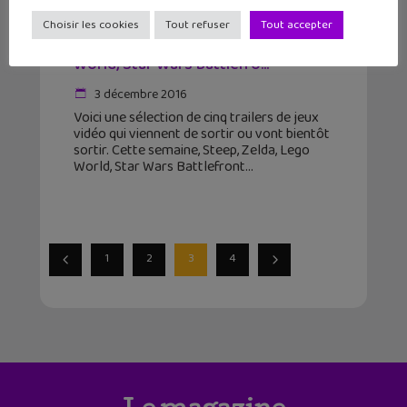
Les 5 trailers jeux vidéo de la
Choisir les cookies
Tout refuser
Tout accepter
semaine #1 : Steep, Zelda, Lego
World, Star Wars Battlefro...
3 décembre 2016
Voici une sélection de cinq trailers de jeux
vidéo qui viennent de sortir ou vont bientôt
sortir. Cette semaine, Steep, Zelda, Lego
World, Star Wars Battlefront
1
2
3
4