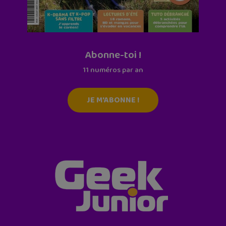
Abonne-toi !
11 numéros par an
JE M'ABONNE !