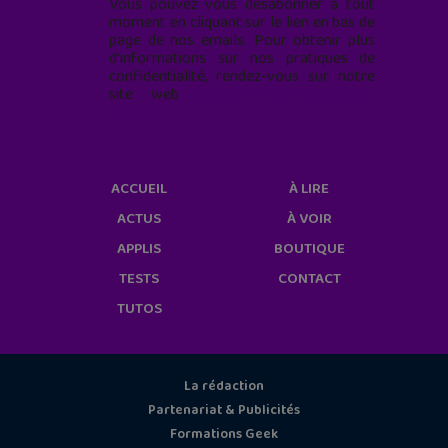
Vous pouvez vous désabonner à tout
moment en cliquant sur le lien en bas de
page de nos emails. Pour obtenir plus
d'informations sur nos pratiques de
confidentialité, rendez-vous sur notre
site web
geekjunior.fr/informations-
cookies/
ACCUEIL
À LIRE
ACTUS
À VOIR
APPLIS
BOUTIQUE
TESTS
CONTACT
TUTOS
La rédaction
Partenariat & Publicités
Formations Geek