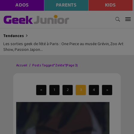
ADOS
PARENTS
KIDS
Tendances
Les sorties geek de l’été à Paris : One Piece au musée Grévin, Zoo Art
Show, Passion Japon…
Accueil
Posts Tagged "Zelda"
(Page 3)
«
1
2
3
4
»