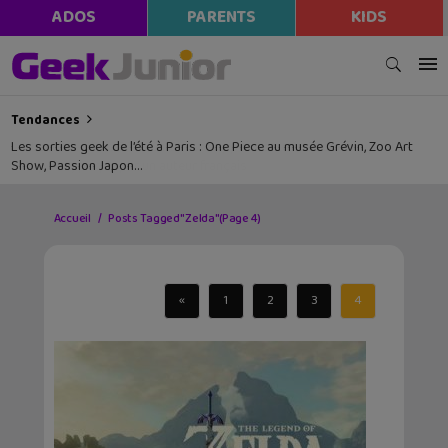
ADOS
PARENTS
KIDS
Tendances
Les sorties geek de l’été à Paris : One Piece au musée Grévin, Zoo Art
Show, Passion Japon…
Accueil
Posts Tagged "Zelda"
(Page 4)
«
1
2
3
4