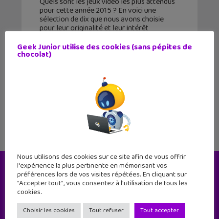
Quels sont les jeux vidéo les plus attendus
pour cette année 2015 ? En voici une
sélection de dix que nous avons choisie
pour leur originalité et leur intérêt
vidéoludique. Ne t'étonnes-pas si tu ne
trouves pas
Geek Junior utilise des cookies (sans pépites de
chocolat)
1
2
3
4
Nous utilisons des cookies sur ce site afin de vous offrir
l'expérience la plus pertinente en mémorisant vos
préférences lors de vos visites répétées. En cliquant sur
Le magazine
"Accepter tout", vous consentez à l'utilisation de tous les
cookies.
Choisir les cookies
Tout refuser
Tout accepter