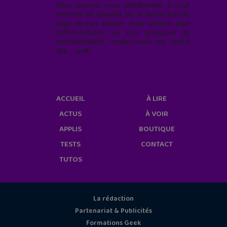
Vous pouvez vous désabonner à tout
moment en cliquant sur le lien en bas de
page de nos emails. Pour obtenir plus
d'informations sur nos pratiques de
confidentialité, rendez-vous sur notre
site web
geekjunior.fr/informations-
cookies/
ACCUEIL
À LIRE
ACTUS
À VOIR
APPLIS
BOUTIQUE
TESTS
CONTACT
TUTOS
La rédaction
Partenariat & Publicités
Formations Geek