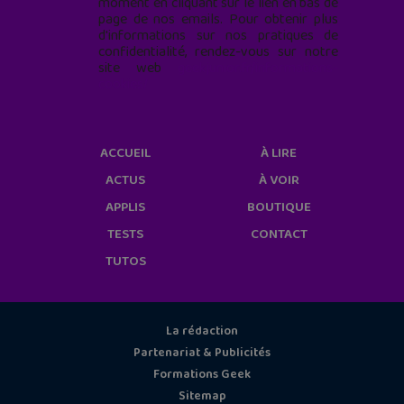
moment en cliquant sur le lien en bas de
page de nos emails. Pour obtenir plus
d'informations sur nos pratiques de
confidentialité, rendez-vous sur notre
site web
geekjunior.fr/informations-
cookies/
ACCUEIL
À LIRE
ACTUS
À VOIR
APPLIS
BOUTIQUE
TESTS
CONTACT
TUTOS
La rédaction
Partenariat & Publicités
Formations Geek
Sitemap