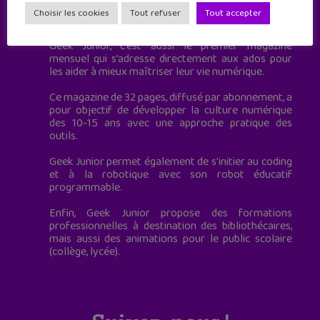
Geek Junior est le premier site de culture numérique
Choisir les cookies
Tout refuser
Tout accepter
à destination des adolescents.
Geek Junior, c’est aussi le premier magazine
mensuel qui s’adresse directement aux ados pour
les aider à mieux maîtriser leur vie numérique.
Ce magazine de 32 pages, diffusé par abonnement, a
pour objectif de développer la culture numérique
des 10-15 ans avec une approche pratique des
outils.
Geek Junior permet également de s'initier au coding
et à la robotique avec son robot éducatif
programmable.
Enfin, Geek Junior propose des formations
professionnelles à destination des bibliothécaires,
mais aussi des animations pour le public scolaire
(collège, lycée).