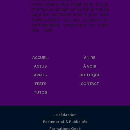
Vous pouvez vous désabonner à tout
moment en cliquant sur le lien en bas de
page de nos emails. Pour obtenir plus
d'informations sur nos pratiques de
confidentialité, rendez-vous sur notre
site web
geekjunior.fr/informations-
cookies/
ACCUEIL
À LIRE
ACTUS
À VOIR
APPLIS
BOUTIQUE
TESTS
CONTACT
TUTOS
La rédaction
Partenariat & Publicités
Formations Geek