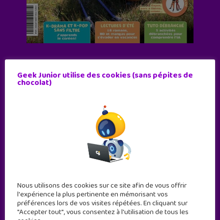
Abonne-toi !
Geek Junior utilise des cookies (sans pépites de
11 numéros par an
chocolat)
JE M'ABONNE !
Nous utilisons des cookies sur ce site afin de vous offrir
l'expérience la plus pertinente en mémorisant vos
préférences lors de vos visites répétées. En cliquant sur
"Accepter tout", vous consentez à l'utilisation de tous les