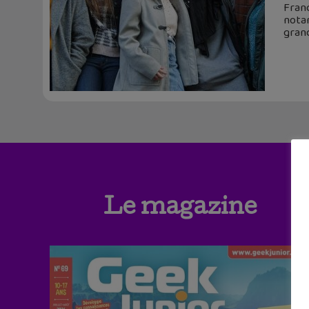
Franc
notam
gran
Le magazine