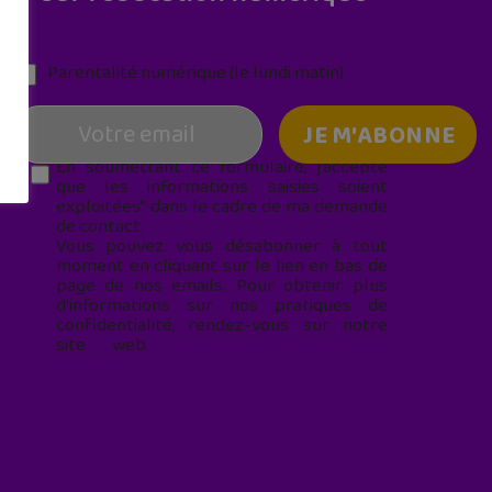
Parentalité numérique (le lundi matin)
En soumettant ce formulaire, j’accepte
que les informations saisies soient
exploitées* dans le cadre de ma demande
de contact.
Vous pouvez vous désabonner à tout
moment en cliquant sur le lien en bas de
page de nos emails. Pour obtenir plus
d'informations sur nos pratiques de
confidentialité, rendez-vous sur notre
site web
geekjunior.fr/informations-
cookies/