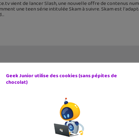
e.tv vient de lancer Slash, une nouvelle offre de contenus num
ment une teen série intitulée Skam à suivre. Skam est l'adapt
d
Geek Junior utilise des cookies (sans pépites de
chocolat)