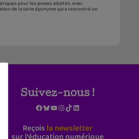
ériques pour les jeunes adultes. Avec
ation de la série éponyme qui a rencontré un
Suivez-nous !
Facebook
Bluesky
YouTube
Instagram
TikTok
LinkedIn
Reçois
la newsletter
sur l'éducation numérique