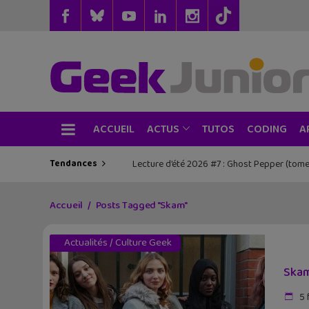
ACCUEIL
TUTOS
CODING
ACTUS
A
Tendances
Lecture d’été 2026 #7 : Ghost Pepper (tome
Accueil
Posts Tagged "Skam"
Actualités
/
Culture Geek
Skam
5 