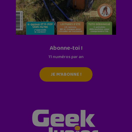
Abonne-toi !
11 numéros par an
JE M'ABONNE !