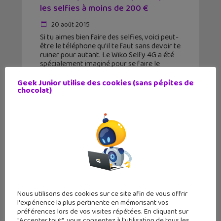
les selfies à moins de 200 €
20 août 2015
Si tu aimes bien faire des selfies, voici peut-
être le téléphone qu'il te faut sans devoir te
ruiner pour autant. Le Wiko Selfy 4G a été
spécialement imaginé pour se faire le
portrait en beauté. La
Geek Junior utilise des cookies (sans pépites de
chocolat)
Nous utilisons des cookies sur ce site afin de vous offrir
l'expérience la plus pertinente en mémorisant vos
préférences lors de vos visites répétées. En cliquant sur
"Accepter tout", vous consentez à l'utilisation de tous les