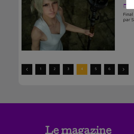
3 
Final
par S
1
2
3
4
5
6
Le magazine