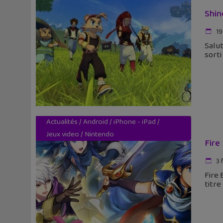
Shin
19
Salut
sorti
Actualités
/
Android
/
iPhone - iPad
/
Jeux video
/
Nintendo
Fire
3 
Fire
titre