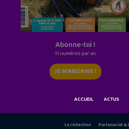
Abonne-toi !
11 numéros par an
JE M'ABONNE !
ACCUEIL
ACTUS
La rédaction
Partenariat & 