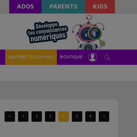
ADOS
PARENTS
KIDS
ABONNE-TOI AU MAG
BOUTIQUE
«
1
2
3
4
5
6
»