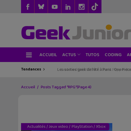
ACCUEIL
TUTOS
CODING
ACTUS
A
Tendances
Les sorties geek de l’été à Paris : One Pie
Accueil
Posts Tagged "RPG"
(Page 4)
Actualités
/
Jeux video
/
PlayStation
/
Xbox