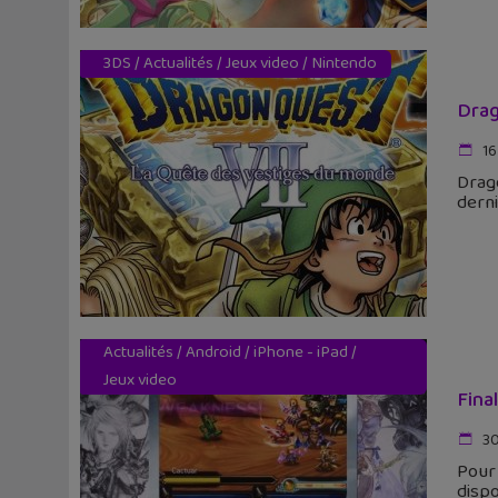
3DS
/
Actualités
/
Jeux video
/
Nintendo
Drag
16
Drago
derni
Actualités
/
Android
/
iPhone - iPad
/
Jeux video
Fina
30
Pour 
dispo