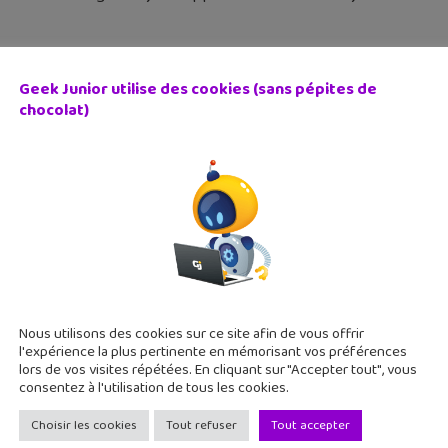
Geek Junior utilise des cookies (sans pépites de
chocolat)
 Souls 3 : quand Squeezie se fait massacrer par des mons
mai 2016
nible depuis le 12 avril sur PC, PS4 et Xbox One, Dark Souls 3 est
 fantasy. Le youtubeur Squeezie vient de le tester. Soyons clai
Nous utilisons des cookies sur ce site afin de vous offrir
l'expérience la plus pertinente en mémorisant vos préférences
lors de vos visites répétées. En cliquant sur "Accepter tout", vous
consentez à l'utilisation de tous les cookies.
Choisir les cookies
Tout refuser
Tout accepter
l Fantasy XV : un trailer, un dessin animé et un film attend