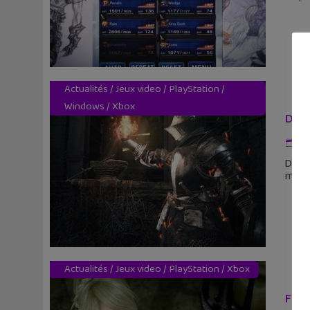
Actualités
/
Jeux video
/
PlayStation
/
Windows
/
Xbox
Dark
2 
Dispo
monde
Actualités
/
Jeux video
/
PlayStation
/
Xbox
Fina