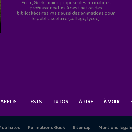
Enfin, Geek Junior propose des formations
professionnelles à destination des
bibliothécaires, mais aussi des animations pour
le public scolaire (collège, lycée).
APPLIS
TESTS
TUTOS
À LIRE
À VOIR
Publicités
Formations Geek
Sitemap
Mentions légal