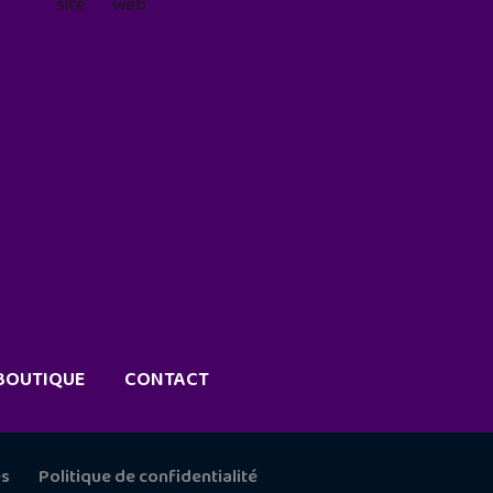
site web
geekjunior.fr/informations-
cookies/
BOUTIQUE
CONTACT
es
Politique de confidentialité