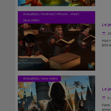
Actualités
/
Android
/
iPhone - iPad
/
Jeux video
Le j
25
Harr
(iOS 
Actualités
/
Jeux video
Le j
6 
Fans 
annon