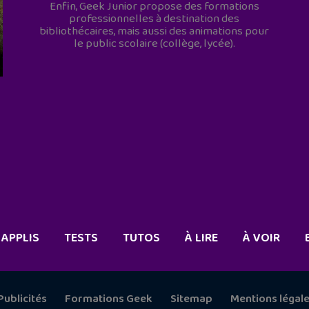
Enfin, Geek Junior propose des formations
professionnelles à destination des
bibliothécaires, mais aussi des animations pour
le public scolaire (collège, lycée).
APPLIS
TESTS
TUTOS
À LIRE
À VOIR
Publicités
Formations Geek
Sitemap
Mentions légal