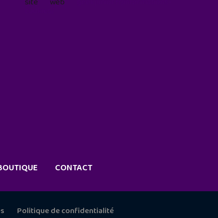
site web
geekjunior.fr/informations-
cookies/
BOUTIQUE
CONTACT
es
Politique de confidentialité