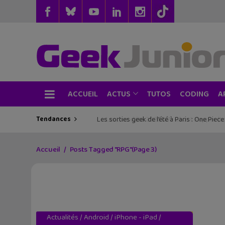
ACCUEIL
TUTOS
CODING
ACTUS
A
Tendances
Les sorties geek de l’été à Paris : One Pie
Accueil
Posts Tagged "RPG"
(Page 3)
Actualités
/
Android
/
iPhone - iPad
/