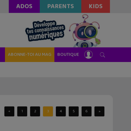
ADOS
PARENTS
KIDS
ABONNE-TOI AU MAG
BOUTIQUE
«
1
2
3
4
5
6
»