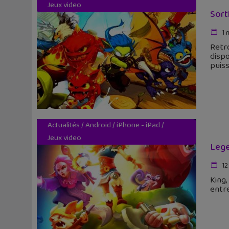
Jeux video
Sort
1 
Retr
dispo
puis
Actualités
/
Android
/
iPhone - iPad
/
Jeux video
Lege
12
King,
entre