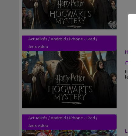
Actualités
/
Android
/
iPhone - iPad
/
Jeux video
Harr
19
Il y 
les 
Actualités
/
Android
/
iPhone - iPad
/
Jeux video
Le j