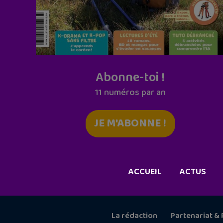
Abonne-toi !
11 numéros par an
JE M'ABONNE !
ACCUEIL
ACTUS
La rédaction
Partenariat & 