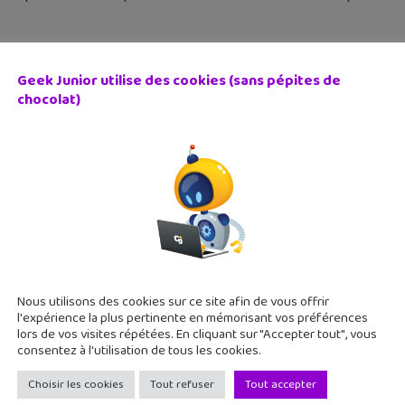
Geek Junior utilise des cookies (sans pépites de
chocolat)
y Potter: Hogwarts Mystery, l’autre jeu mobile sur l’univers
 janvier 2018
aura bien deux nouveaux jeux mobiles sur la saga Harry Potter e
premières images de Harry Potter: Hogwarts Mystery. Ce jeu n
Nous utilisons des cookies sur ce site afin de vous offrir
l'expérience la plus pertinente en mémorisant vos préférences
lors de vos visites répétées. En cliquant sur "Accepter tout", vous
consentez à l'utilisation de tous les cookies.
Choisir les cookies
Tout refuser
Tout accepter
eu mobile du jour : Angry Birds Evolution (App Store, Goog