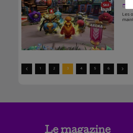
15
Les o
maint
1
2
3
4
5
6
Le magazine